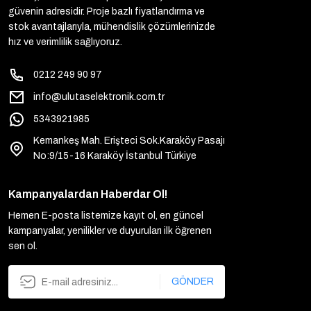
güvenin adresidir. Proje bazlı fiyatlandırma ve
stok avantajlarıyla, mühendislik çözümlerinizde
hız ve verimlilik sağlıyoruz.
0212 249 90 97
info@ulutaselektronik.com.tr
5343921985
Kemankeş Mah. Erişteci Sok.Karaköy Pasajı
No:9/15-16 Karaköy İstanbul Türkiye
Kampanyalardan Haberdar Ol!
Hemen E-posta listemize kayıt ol, en güncel
kampanyalar, yenilikler ve duyuruları ilk öğrenen
sen ol.
GÖNDER