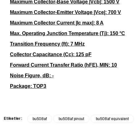
Maximum Collector-Base Voltage |Vcb|: 1500 V
Maximum Collector-Emitter Voltage |Vce|: 700 V
Maximum Collector Current |Ic max|: 8 A
Max. Operating Junction Temperature (Tj): 150 °C
Transition Frequency (ft): 7 MHz
Collector Capacitance (Cc): 125 pF
Forward Current Transfer Ratio (hFE), MIN: 10
Noise Figure, dB: -
Package:
TOP3
Etiketler :
bu508af
bu508af pinout
bu508af equivalent