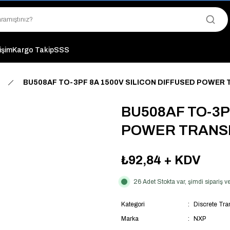
"Saat 14:00'a Kadar Verilen Siparişlerde Aynı Gün Kargo Avantajı!
"Binlerce Ürün Çeşitliliği ile Stoktan Hemen Teslim."
"Toptan Fiyatına Perakende Satış Avantajını Kaçırmayın!"
"Üyelere Özel: Stok Önceliği ve Proje Fiyatları."
tişim
Kargo Takip
SSS
BU508AF TO-3PF 8A 1500V SILICON DIFFUSED POWER
BU508AF TO-3P
POWER TRANS
₺92,84
+ KDV
26 Adet Stokta var, şimdi sipariş
Kategori
Discrete Tran
Marka
NXP