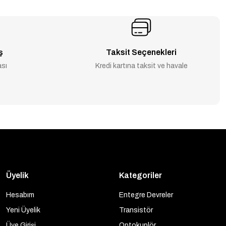
ş
Taksit Seçenekleri
ası
Kredi kartına taksit ve havale
Üyelik
Kategoriler
Hesabım
Entegre Devreler
Yeni Üyelik
Transistör
Üye Girişi
Optokuplör