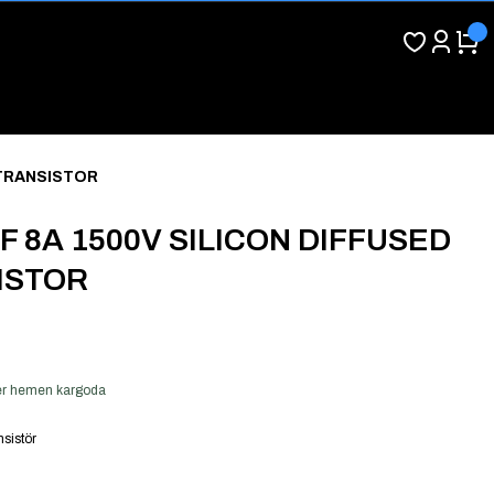
 TRANSISTOR
F 8A 1500V SILICON DIFFUSED
ISTOR
 ver hemen kargoda
sistör