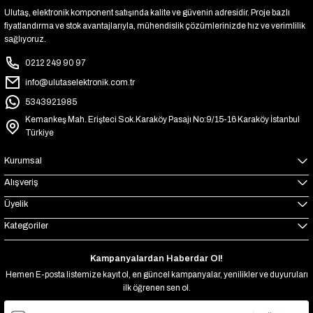
Ulutaş, elektronik komponent satışında kalite ve güvenin adresidir. Proje bazlı
fiyatlandırma ve stok avantajlarıyla, mühendislik çözümlerinizde hız ve verimlilik
sağlıyoruz.
0212 249 90 97
info@ulutaselektronik.com.tr
5343921985
Kemankeş Mah. Erişteci Sok.Karaköy Pasajı No:9/15-16 Karaköy İstanbul
Türkiye
Kurumsal
Alışveriş
Üyelik
Kategoriler
Kampanyalardan Haberdar Ol!
Hemen E-posta listemize kayıt ol, en güncel kampanyalar, yenilikler ve duyuruları
ilk öğrenen sen ol.