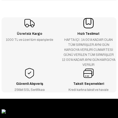
Ücretsiz Kargo
Hızlı Teslimat
1000 TL ve üzeri tüm siparişlerde
HAFTA İÇİ : 14:00’A KADAR OLAN
TÜM SİPARİŞLER AYNI GÜN
KARGOYA VERİLİRİ CUMARTESİ
GÜNÜ VERİLEN TÜM SİPARİŞLER
12:00'A KADAR AYNI GÜN KARGOYA
VERİLİR
Güvenli Alışveriş
Taksit Seçenekleri
256bit SSL Sertifikası
Kredi kartına taksit ve havale