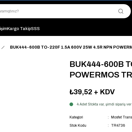
"Saat 14:00'a Kadar Verilen Siparişlerde Aynı Gün Kargo Avantajı!
"Binlerce Ürün Çeşitliliği ile Stoktan Hemen Teslim."
"Toptan Fiyatına Perakende Satış Avantajını Kaçırmayın!"
"Üyelere Özel: Stok Önceliği ve Proje Fiyatları."
tişim
Kargo Takip
SSS
BUK444-600B TO-220F 1.5A 600V 25W 4.5R NPN POWE
BUK444-600B T
POWERMOS TR
₺39,52
+ KDV
4 Adet Stokta var, şimdi sipariş v
Kategori
Mosfet Trans
Stok Kodu
TR4736