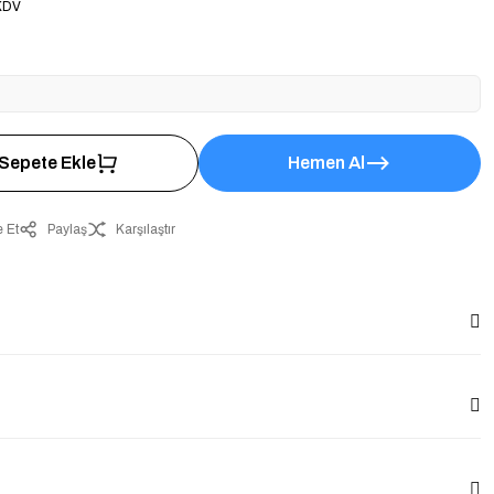
KDV
Sepete Ekle
Hemen Al
 Et
Paylaş
Karşılaştır