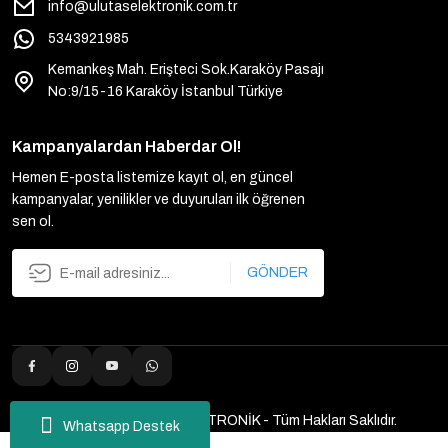
info@ulutaselektronik.com.tr
5343921985
Kemankeş Mah. Erişteci Sok.Karaköy Pasajı
No:9/15-16 Karaköy İstanbul Türkiye
Kampanyalardan Haberdar Ol!
Hemen E-posta listemize kayıt ol, en güncel
kampanyalar, yenilikler ve duyuruları ilk öğrenen
sen ol.
GÖNDER
2025 Copyright ULUTAŞ ELEKTRONİK - Tüm Hakları Saklıdır.
Whatsapp Destek