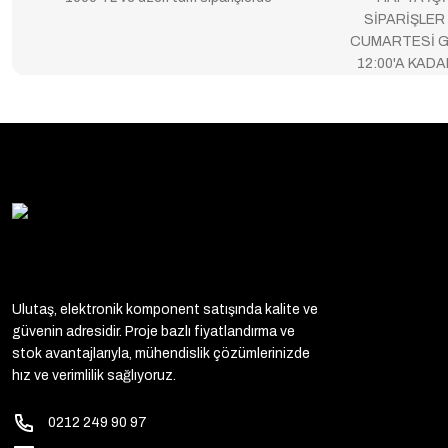
SİPARİŞLER
CUMARTESİ G
12:00'A KAD
Ulutaş, elektronik komponent satışında kalite ve
güvenin adresidir. Proje bazlı fiyatlandırma ve
stok avantajlarıyla, mühendislik çözümlerinizde
hız ve verimlilik sağlıyoruz.
0212 249 90 97