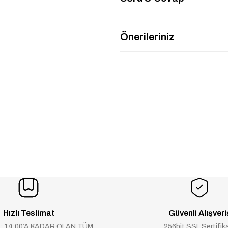
Önerileriniz
Hızlı Teslimat
Güvenli Alışveri
 : 14:00’A KADAR OLAN TÜM
256bit SSL Sertifik