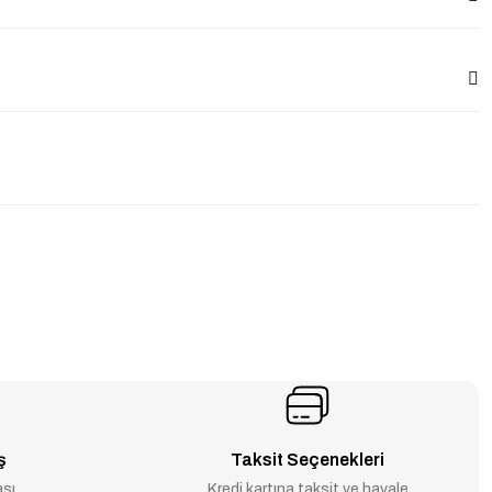
ş
Taksit Seçenekleri
ası
Kredi kartına taksit ve havale