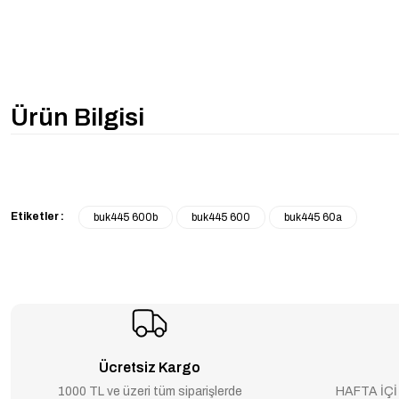
Ürün Bilgisi
Etiketler :
buk445 600b
buk445 600
buk445 60a
Ücretsiz Kargo
1000 TL ve üzeri tüm siparişlerde
HAFTA İÇİ