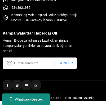
info@ulutaselektronik.com.tr
5343921985
Kemankeş Mah. Erişteci Sok.Karaköy Pasajı
No:9/15-16 Karaköy İstanbul Türkiye
Kampanyalardan Haberdar Ol!
Hemen E-posta listemize kayıt ol, en güncel
kampanyalar, yenilikler ve duyuruları ilk öğrenen
sen ol.
GÖNDER
2025 Copyright ULUTAŞ ELEKTRONİK - Tüm Hakları Saklıdır.
Whatsapp Destek