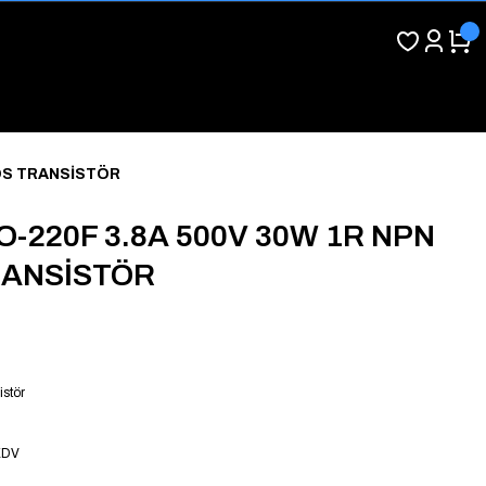
OS TRANSİSTÖR
O-220F 3.8A 500V 30W 1R NPN
ANSİSTÖR
istör
KDV