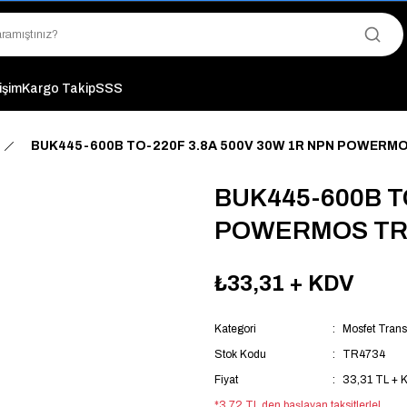
"Saat 14:00'a Kadar Verilen Siparişlerde Aynı Gün Kargo Avantajı!
"Binlerce Ürün Çeşitliliği ile Stoktan Hemen Teslim."
"Toptan Fiyatına Perakende Satış Avantajını Kaçırmayın!"
"Üyelere Özel: Stok Önceliği ve Proje Fiyatları."
tişim
Kargo Takip
SSS
BUK445-600B TO-220F 3.8A 500V 30W 1R NPN POWERM
BUK445-600B T
POWERMOS TR
₺33,31
+ KDV
Kategori
Mosfet Trans
Stok Kodu
TR4734
Fiyat
33,31 TL + 
*3,72 TL den başlayan taksitlerle!