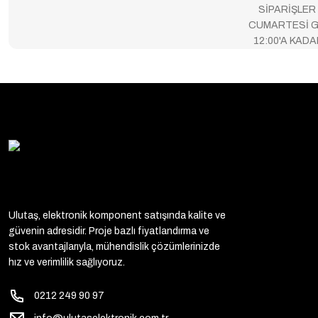
SİPARİŞLER
CUMARTESİ G
12:00'A KAD
Ulutaş, elektronik komponent satışında kalite ve
güvenin adresidir. Proje bazlı fiyatlandırma ve
stok avantajlarıyla, mühendislik çözümlerinizde
hız ve verimlilik sağlıyoruz.
0212 249 90 97