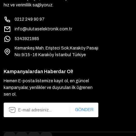
hız ve verimlilik sağlıyoruz.
0212 249 90 97
info@ulutaselektronik.com.tr
5343921985
Kemankeş Mah. Erişteci Sok.Karaköy Pasajı
No:9/15-16 Karaköy İstanbul Türkiye
Kampanyalardan Haberdar Ol!
Hemen E-posta listemize kayıt ol, en güncel
kampanyalar, yenilikler ve duyuruları ilk öğrenen
sen ol.
GÖNDER