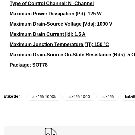
Type of Control Channel: N -Channel
Maximum Power Dissipation (Pd): 125 W
Maximum Drain-Source Voltage |Vds|: 1000 V
Maximum Drain Current |Id|: 1.5 A
Maximum Junction Temperature (Tj): 150 °C
Maximum Drain-Source On-State Resistance (Rds): 5 
Package:
SOT78
Etiketler :
buk456-1000b
buk456-1000
buk456
buk45