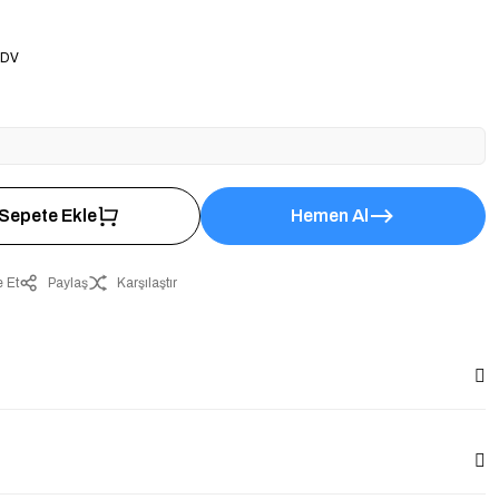
KDV
Sepete Ekle
Hemen Al
 Et
Paylaş
Karşılaştır