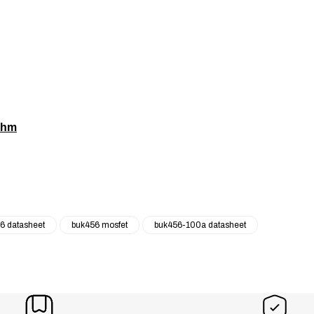
Ohm
6 datasheet
buk456 mosfet
buk456-100a datasheet