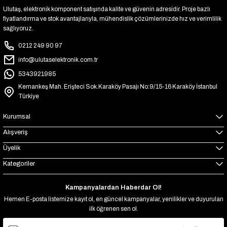
Ulutaş, elektronik komponent satışında kalite ve güvenin adresidir. Proje bazlı
fiyatlandırma ve stok avantajlarıyla, mühendislik çözümlerinizde hız ve verimlilik
sağlıyoruz.
0212 249 90 97
info@ulutaselektronik.com.tr
5343921985
Kemankeş Mah. Erişteci Sok.Karaköy Pasajı No:9/15-16 Karaköy İstanbul
Türkiye
Kurumsal
Alışveriş
Üyelik
Kategoriler
Kampanyalardan Haberdar Ol!
Hemen E-posta listemize kayıt ol, en güncel kampanyalar, yenilikler ve duyuruları
ilk öğrenen sen ol.