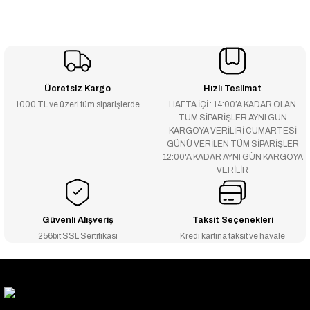
Ücretsiz Kargo
Hızlı Teslimat
1000 TL ve üzeri tüm siparişlerde
HAFTA İÇİ : 14:00’A KADAR OLAN
TÜM SİPARİŞLER AYNI GÜN
KARGOYA VERİLİRİ CUMARTESİ
GÜNÜ VERİLEN TÜM SİPARİŞLER
12:00'A KADAR AYNI GÜN KARGOYA
VERİLİR
Güvenli Alışveriş
Taksit Seçenekleri
256bit SSL Sertifikası
Kredi kartına taksit ve havale