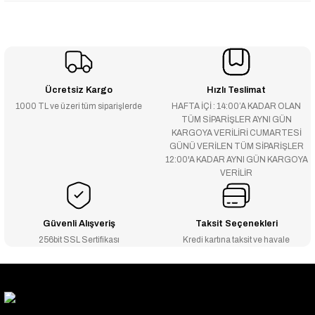
Ücretsiz Kargo
Hızlı Teslimat
1000 TL ve üzeri tüm siparişlerde
HAFTA İÇİ : 14:00’A KADAR OLAN
TÜM SİPARİŞLER AYNI GÜN
KARGOYA VERİLİRİ CUMARTESİ
GÜNÜ VERİLEN TÜM SİPARİŞLER
12:00'A KADAR AYNI GÜN KARGOYA
VERİLİR
Güvenli Alışveriş
Taksit Seçenekleri
256bit SSL Sertifikası
Kredi kartına taksit ve havale