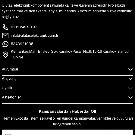
Ulutaş, elektronik komponent satışında kalite ve güvenin adresidir. Proje bazlı
fiyatlandırma ve stok avantajlarıyla, mühendislik çözümlerinizde hız ve verimlilik
sağlıyoruz.
0212 249 90 97
info@ulutaselektronik.com.tr
5343921985
Kemankeş Mah. Erişteci Sok.Karaköy Pasajı No:9/15-16 Karaköy İstanbul
Türkiye
Kurumsal
Alışveriş
Üyelik
Kategoriler
Kampanyalardan Haberdar Ol!
Hemen E-posta listemize kayıt ol, en güncel kampanyalar, yenilikler ve duyuruları
ilk öğrenen sen ol.