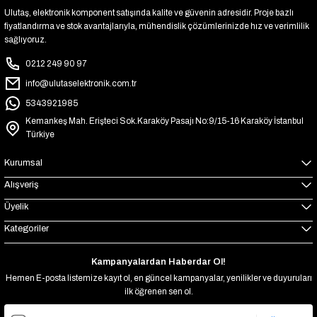
Ulutaş, elektronik komponent satışında kalite ve güvenin adresidir. Proje bazlı
fiyatlandırma ve stok avantajlarıyla, mühendislik çözümlerinizde hız ve verimlilik
sağlıyoruz.
0212 249 90 97
info@ulutaselektronik.com.tr
5343921985
Kemankeş Mah. Erişteci Sok.Karaköy Pasajı No:9/15-16 Karaköy İstanbul
Türkiye
Kurumsal
Alışveriş
Üyelik
Kategoriler
Kampanyalardan Haberdar Ol!
Hemen E-posta listemize kayıt ol, en güncel kampanyalar, yenilikler ve duyuruları
ilk öğrenen sen ol.