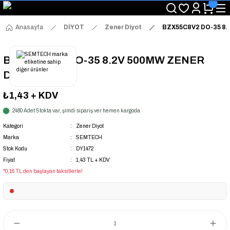
"Saat 14:00'a Kadar Verilen Siparişlerde Aynı Gün Kargo Avantajı!
"Binlerce Ürün Çeşitliliği ile Stoktan Hemen Teslim."
"Toptan Fiyatına Perakende Satış Avantajını Kaçırmayın!"
Anasayfa
DİYOT
Zener Diyot
BZX55C8V2 DO-35 8.
"Üyelere Özel: Stok Önceliği ve Proje Fiyatları."
BZX55C8V2 DO-35 8.2V 500MW ZENER
DİYOT
₺1,43
+ KDV
2480 Adet Stokta var, şimdi sipariş ver hemen kargoda
Kategori
Zener Diyot
Marka
SEMTECH
Stok Kodu
DY1472
Fiyat
1,43 TL + KDV
*0,16 TL den başlayan taksitlerle!