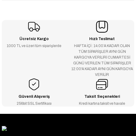
Ücretsiz Kargo
Hızlı Teslimat
1000 TL ve üzeri tüm siparişlerde
HAFTA İÇİ : 14:00’A KADAR OLAN
TÜM SİPARİŞLER AYNI GÜN
KARGOYA VERİLİRİ CUMARTESİ
GÜNÜ VERİLEN TÜM SİPARİŞLER
12:00'A KADAR AYNI GÜN KARGOYA
VERİLİR
Güvenli Alışveriş
Taksit Seçenekleri
256bit SSL Sertifikası
Kredi kartına taksit ve havale