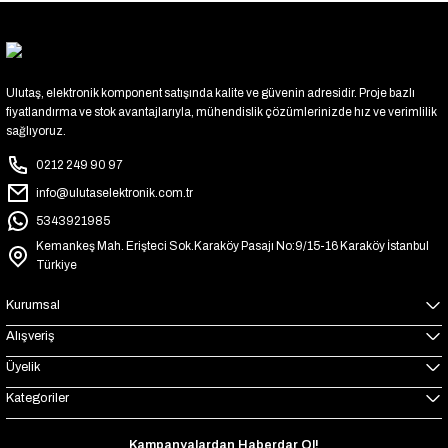
Ulutaş, elektronik komponent satışında kalite ve güvenin adresidir. Proje bazlı
fiyatlandırma ve stok avantajlarıyla, mühendislik çözümlerinizde hız ve verimlilik
sağlıyoruz.
0212 249 90 97
info@ulutaselektronik.com.tr
5343921985
Kemankeş Mah. Erişteci Sok.Karaköy Pasajı No:9/15-16 Karaköy İstanbul
Türkiye
Kurumsal
Alışveriş
Üyelik
Kategoriler
Kampanyalardan Haberdar Ol!