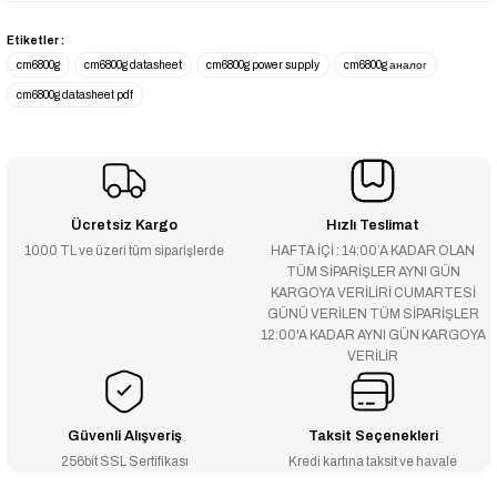
Etiketler :
cm6800g
cm6800g datasheet
cm6800g power supply
cm6800g аналог
cm6800g datasheet pdf
Ücretsiz Kargo
Hızlı Teslimat
1000 TL ve üzeri tüm siparişlerde
HAFTA İÇİ : 14:00’A KADAR OLAN
TÜM SİPARİŞLER AYNI GÜN
KARGOYA VERİLİRİ CUMARTESİ
GÜNÜ VERİLEN TÜM SİPARİŞLER
12:00'A KADAR AYNI GÜN KARGOYA
VERİLİR
Güvenli Alışveriş
Taksit Seçenekleri
256bit SSL Sertifikası
Kredi kartına taksit ve havale