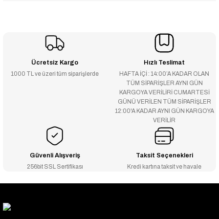
Ücretsiz Kargo
Hızlı Teslimat
1000 TL ve üzeri tüm siparişlerde
HAFTA İÇİ : 14:00’A KADAR OLAN
TÜM SİPARİŞLER AYNI GÜN
KARGOYA VERİLİRİ CUMARTESİ
GÜNÜ VERİLEN TÜM SİPARİŞLER
12:00'A KADAR AYNI GÜN KARGOYA
VERİLİR
Güvenli Alışveriş
Taksit Seçenekleri
256bit SSL Sertifikası
Kredi kartına taksit ve havale