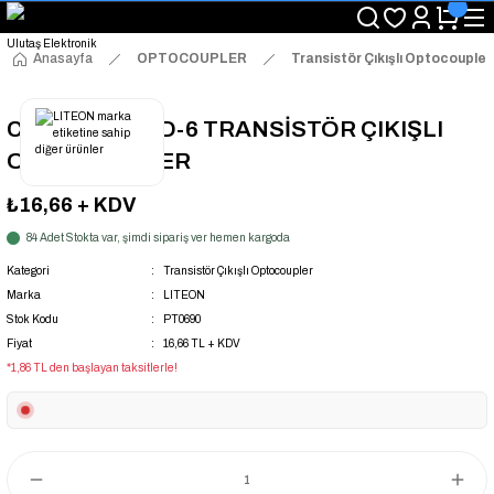
"Saat 14:00'a Kadar Verilen Siparişlerde Aynı Gün Kargo Avantajı!
"Binlerce Ürün Çeşitliliği ile Stoktan Hemen Teslim."
"Toptan Fiyatına Perakende Satış Avantajını Kaçırmayın!"
Anasayfa
OPTOCOUPLER
Transistör Çıkışlı Optocoupler
"Üyelere Özel: Stok Önceliği ve Proje Fiyatları."
CNY17-3S SMD-6 TRANSİSTÖR ÇIKIŞLI
OPTOCOUPLER
₺16,66
+ KDV
84 Adet Stokta var, şimdi sipariş ver hemen kargoda
Kategori
Transistör Çıkışlı Optocoupler
Marka
LITEON
Stok Kodu
PT0690
Fiyat
16,66 TL + KDV
*1,86 TL den başlayan taksitlerle!