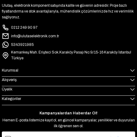
Ulutaş, elektronik komponent satışında kalite ve güvenin adresidir. Proje bazlı
fiyatlandırma ve stok avantajlarıyla, mühendislik çözümlerinizde hız ve verimlilik
sağlıyoruz.
0212 249 90 97
info@ulutaselektronik.com.tr
5343921985
Kemankeş Mah. Erişteci Sok.Karaköy Pasajı No:9/15-16 Karaköy İstanbul
Türkiye
Kurumsal
Alışveriş
Üyelik
Kategoriler
Kampanyalardan Haberdar Ol!
Hemen E-posta listemize kayıt ol, en güncel kampanyalar, yenilikler ve duyuruları
ilk öğrenen sen ol.