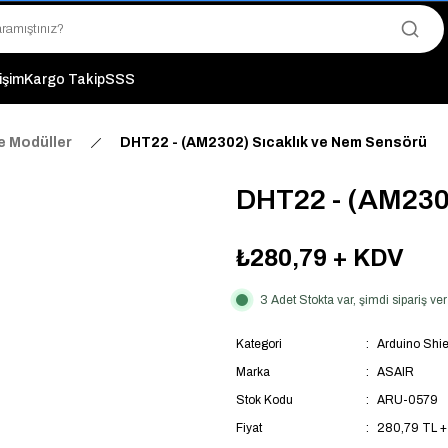
"Saat 14:00'a Kadar Verilen Siparişlerde Aynı Gün Kargo Avantajı!
"Binlerce Ürün Çeşitliliği ile Stoktan Hemen Teslim."
"Toptan Fiyatına Perakende Satış Avantajını Kaçırmayın!"
"Üyelere Özel: Stok Önceliği ve Proje Fiyatları."
tişim
Kargo Takip
SSS
e Modüller
DHT22 - (AM2302) Sıcaklık ve Nem Sensörü
DHT22 - (AM230
₺280,79
+ KDV
3 Adet Stokta var, şimdi sipariş 
Kategori
Arduino Shie
Marka
ASAIR
Stok Kodu
ARU-0579
Fiyat
280,79 TL 