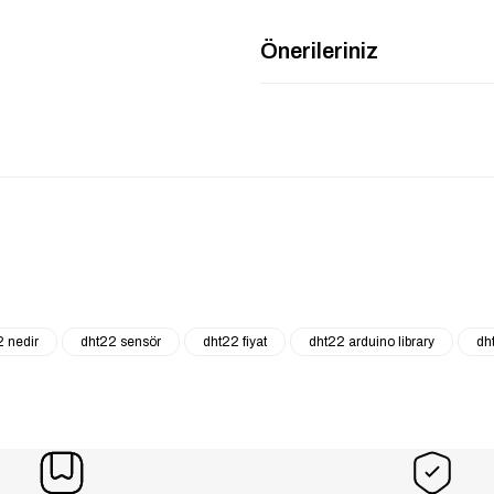
Önerileriniz
2 nedir
dht22 sensör
dht22 fiyat
dht22 arduino library
dht