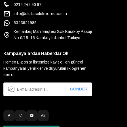
0212 249 90 97
info@ulutaselektronik.com.tr
5343921985
Kemankeş Mah. Erişteci Sok.Karaköy Pasajı
No:9/15-16 Karaköy İstanbul Türkiye
Kampanyalardan Haberdar Ol!
Hemen E-posta listemize kayıt ol, en güncel
kampanyalar, yenilikler ve duyuruları ilk öğrenen
sen ol.
GÖNDER