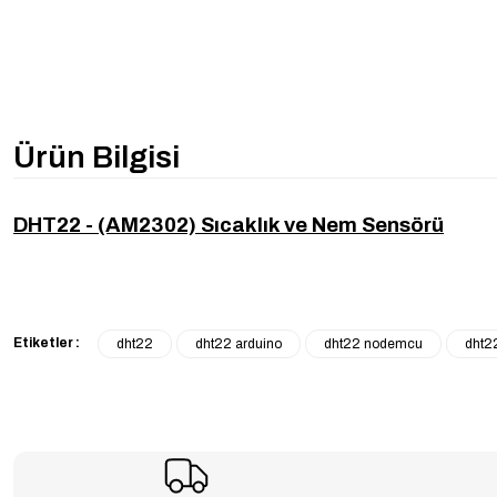
Ürün Bilgisi
DHT22 - (AM2302) Sıcaklık ve Nem Sensörü
Etiketler :
dht22
dht22 arduino
dht22 nodemcu
dht2