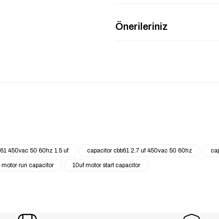
Önerileriniz
b61 450vac 50 60hz 1.5 uf
capacitor cbb61 2.7 uf 450vac 50 60hz
ca
 motor run capacitor
10uf motor start capacitor