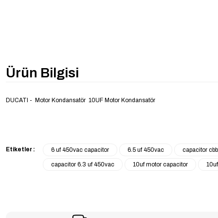
Ürün Bilgisi
DUCATI - Motor Kondansatör 10UF Motor Kondansatör
Etiketler :
6 uf 450vac capacitor
6.5 uf 450vac
capacitor cb
capacitor 6.3 uf 450vac
10uf motor capacitor
10uf