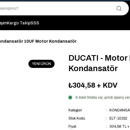
"Saat 14:00'a Kadar Verilen Siparişlerde Aynı Gün Kargo Avantajı!
"Binlerce Ürün Çeşitliliği ile Stoktan Hemen Teslim."
"Toptan Fiyatına Perakende Satış Avantajını Kaçırmayın!"
"Üyelere Özel: Stok Önceliği ve Proje Fiyatları."
tişim
Kargo Takip
SSS
ondansatör 10UF Motor Kondansatör
DUCATI - Motor
YENİ ÜRÜN
Kondansatör
₺304,58
+ KDV
9 Adet Stokta var, şimdi sipariş 
Kategori
KONDANSA
Stok Kodu
ELT-10152
Fiyat
304,58 TL +