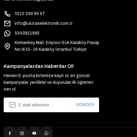
0212 249 90 97
info@ulutaselektronik.com.tr
5343921985
Kemankeş Mah. Erişteci Sok.Karaköy Pasajı
No:9/15-16 Karaköy İstanbul Türkiye
Kampanyalardan Haberdar Ol!
Hemen E-posta listemize kayıt ol, en güncel
kampanyalar, yenilikler ve duyuruları ilk öğrenen
sen ol.
GÖNDER