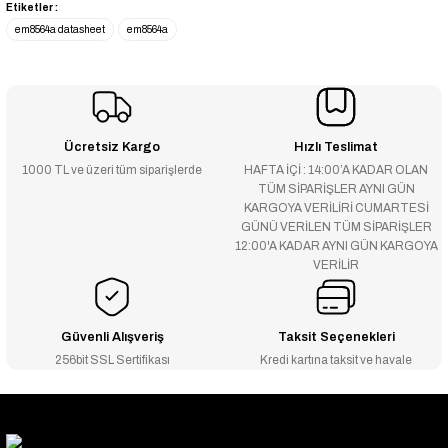
Etiketler :
em8564a datasheet
em8564a
Ücretsiz Kargo
Hızlı Teslimat
1000 TL ve üzeri tüm siparişlerde
HAFTA İÇİ : 14:00’A KADAR OLAN
TÜM SİPARİŞLER AYNI GÜN
KARGOYA VERİLİRİ CUMARTESİ
GÜNÜ VERİLEN TÜM SİPARİŞLER
12:00'A KADAR AYNI GÜN KARGOYA
VERİLİR
Güvenli Alışveriş
Taksit Seçenekleri
256bit SSL Sertifikası
Kredi kartına taksit ve havale