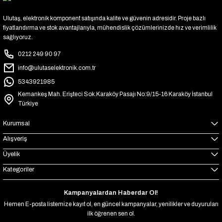
Ulutaş, elektronik komponent satışında kalite ve güvenin adresidir. Proje bazlı
fiyatlandırma ve stok avantajlarıyla, mühendislik çözümlerinizde hız ve verimlilik
sağlıyoruz.
0212 249 90 97
info@ulutaselektronik.com.tr
5343921985
Kemankeş Mah. Erişteci Sok.Karaköy Pasajı No:9/15-16 Karaköy İstanbul
Türkiye
Kurumsal
Alışveriş
Üyelik
Kategoriler
Kampanyalardan Haberdar Ol!
Hemen E-posta listemize kayıt ol, en güncel kampanyalar, yenilikler ve duyuruları
ilk öğrenen sen ol.