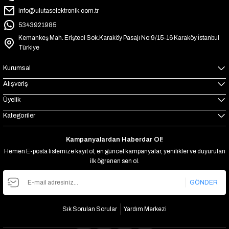
info@ulutaselektronik.com.tr
5343921985
Kemankeş Mah. Erişteci Sok.Karaköy Pasajı No:9/15-16 Karaköy İstanbul
Türkiye
Kurumsal
Alışveriş
Üyelik
Kategoriler
Kampanyalardan Haberdar Ol!
Hemen E-posta listemize kayıt ol, en güncel kampanyalar, yenilikler ve duyuruları
ilk öğrenen sen ol.
GÖNDER
Sık Sorulan Sorular
Yardım Merkezi