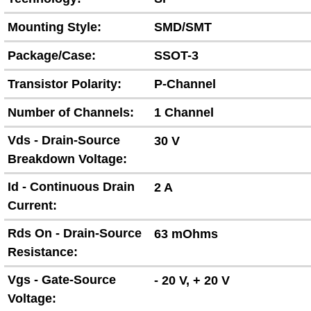
Mounting Style:
SMD/SMT
Package/Case:
SSOT-3
Transistor Polarity:
P-Channel
Number of Channels:
1 Channel
Vds - Drain-Source
30 V
Breakdown Voltage:
Id - Continuous Drain
2 A
Current:
Rds On - Drain-Source
63 mOhms
Resistance:
Vgs - Gate-Source
- 20 V, + 20 V
Voltage: