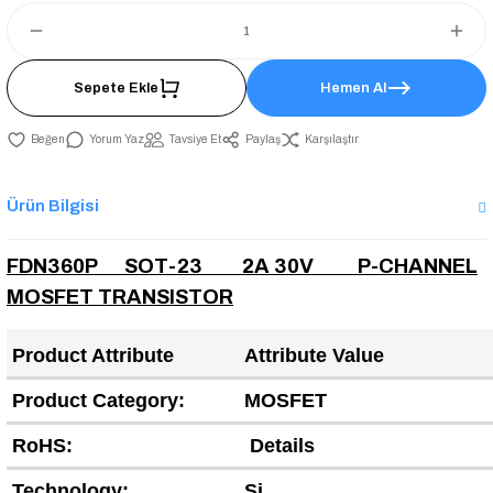
Sepete Ekle
Hemen Al
Yorum Yaz
Tavsiye Et
Paylaş
Karşılaştır
Ürün Bilgisi
FDN360P SOT-23 2A 30V P-CHANNEL
MOSFET TRANSISTOR
Product Attribute
Attribute Value
Product Category:
MOSFET
RoHS:
Details
Technology:
Si