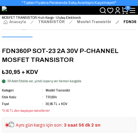
"Toptan Fiyatına Perakende Satış Avantajını Kaçırmayın!"
0
"Üyelere Özel: Stok Önceliği ve Proje Fiyatları."
Anasayfa
TRANSİSTÖR
Mosfet Transistör
FDN360
FDN360P SOT-23 2A 30V P-CHANNEL
MOSFET TRANSISTOR
₺30,95
+ KDV
39 Adet Stokta var, şimdi sipariş ver hemen kargoda
Kategori
Mosfet Transistör
Stok Kodu
TR1934
Fiyat
30,95 TL + KDV
*3,45 TL den başlayan taksitlerle!
Aynı gün kargo için son:
3 saat 56 dk 2 sn