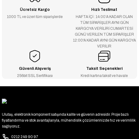
Ücretsiz Kargo
Hızlı Teslimat
1000 TL ve üzeri tüm siparişlerde
HAFTA İÇİ : 14:00’A KADAR OLAN
TÜM SİPARİŞLER AYNI GÜN
KARGOYA VERİLİRİ CUMARTESİ
GÜNÜ VERİLEN TÜM SİPARİŞLER
12:00'A KADAR AYNI GÜN KARGOYA
VERİLİR
Güvenli Alışveriş
Taksit Seçenekleri
256bit SSL Sertifikası
Kredi kartına taksit ve havale
Ulutaş, elektronik komponent satışında kalite ve güvenin adresidir. Proje bazlı
fiyatlandırma ve stok avantajlarıyla, mühendislik çözümlerinizde hız ve verimlilik
sağlıyoruz.
0212 249 90 97