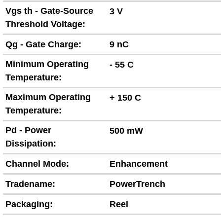
Vgs th - Gate-Source
3 V
Threshold Voltage:
Qg - Gate Charge:
9 nC
Minimum Operating
- 55 C
Temperature:
Maximum Operating
+ 150 C
Temperature:
Pd - Power
500 mW
Dissipation:
Channel Mode:
Enhancement
Tradename:
PowerTrench
Packaging:
Reel