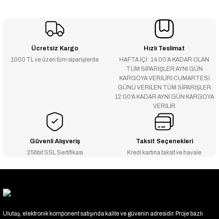
Ücretsiz Kargo
Hızlı Teslimat
1000 TL ve üzeri tüm siparişlerde
HAFTA İÇİ : 14:00’A KADAR OLAN
TÜM SİPARİŞLER AYNI GÜN
KARGOYA VERİLİRİ CUMARTESİ
GÜNÜ VERİLEN TÜM SİPARİŞLER
12:00'A KADAR AYNI GÜN KARGOYA
VERİLİR
Güvenli Alışveriş
Taksit Seçenekleri
256bit SSL Sertifikası
Kredi kartına taksit ve havale
Ulutaş, elektronik komponent satışında kalite ve güvenin adresidir. Proje bazlı