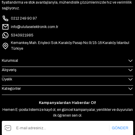
fiyatlandırma ve stok avantajlarıyla, mühendislik çözümlerinizde hız ve verimlilik
sağlıyoruz.
0212 249 90 97
info@ulutaselektronik.com.tr
5343921985
Kemankeş Mah. Erişteci Sok.Karaköy Pasajı No:9/15-16 Karaköy İstanbul
Türkiye
Kurumsal
Alışveriş
Üyelik
Kategoriler
Kampanyalardan Haberdar Ol!
Hemen E-posta listemize kayıt ol, en güncel kampanyalar, yenilikler ve duyuruları
ilk öğrenen sen ol.
GÖNDER