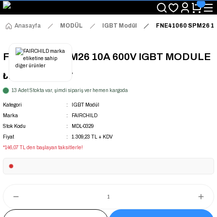
"Saat 14:00'a Kadar Verilen Siparişlerde Aynı Gün Kargo Avantajı!
"Binlerce Ürün Çeşitliliği ile Stoktan Hemen Teslim."
"Toptan Fiyatına Perakende Satış Avantajını Kaçırmayın!"
Anasayfa
MODÜL
IGBT Modül
FNE41060 SPM26 1
"Üyelere Özel: Stok Önceliği ve Proje Fiyatları."
FNE41060 SPM26 10A 600V IGBT MODULE
₺1.309,23
+ KDV
13 Adet Stokta var, şimdi sipariş ver hemen kargoda
Kategori
IGBT Modül
Marka
FAIRCHILD
Stok Kodu
MDL-0329
Fiyat
1.309,23 TL + KDV
*146,07 TL den başlayan taksitlerle!