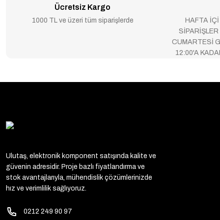
Ücretsiz Kargo
1000 TL ve üzeri tüm siparişlerde
HAFTA İÇİ
SİPARİŞLER
CUMARTESİ G
12:00'A KAD
Ulutaş, elektronik komponent satışında kalite ve
güvenin adresidir. Proje bazlı fiyatlandırma ve
stok avantajlarıyla, mühendislik çözümlerinizde
hız ve verimlilik sağlıyoruz.
0212 249 90 97