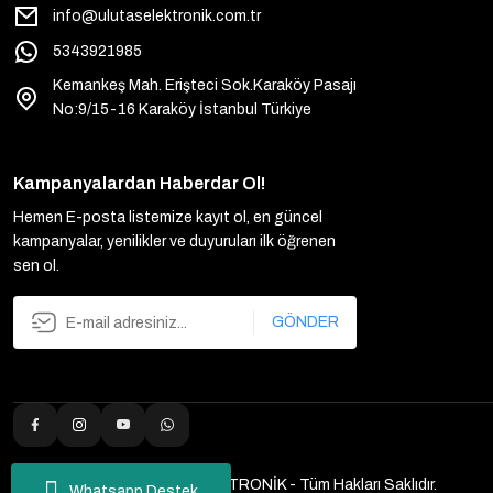
info@ulutaselektronik.com.tr
5343921985
Kemankeş Mah. Erişteci Sok.Karaköy Pasajı
No:9/15-16 Karaköy İstanbul Türkiye
Kampanyalardan Haberdar Ol!
Hemen E-posta listemize kayıt ol, en güncel
kampanyalar, yenilikler ve duyuruları ilk öğrenen
sen ol.
GÖNDER
2025 Copyright ULUTAŞ ELEKTRONİK - Tüm Hakları Saklıdır.
Whatsapp Destek