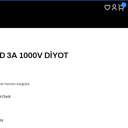
D 3A 1000V DİYOT
ş ver hemen kargoda
 Diyot
DV