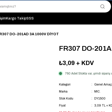
"Saat 14:00'a Kadar Verilen Siparişlerde Aynı Gün Kargo Avantajı!
"Binlerce Ürün Çeşitliliği ile Stoktan Hemen Teslim."
"Toptan Fiyatına Perakende Satış Avantajını Kaçırmayın!"
tişim
Kargo Takip
SSS
"Üyelere Özel: Stok Önceliği ve Proje Fiyatları."
R307 DO-201AD 3A 1000V DİYOT
FR307 DO-201A
₺3,09
+ KDV
760 Adet Stokta var, şimdi sipari
Kategori
Genel Amaçlı
Marka
MIC.
Stok Kodu
DY1500
Fiyat
3,09 TL + K