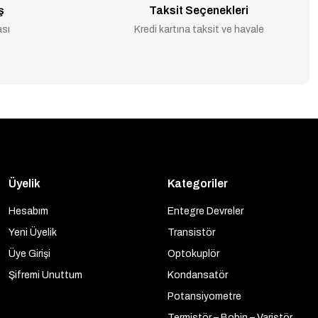
ş
Taksit Seçenekleri
ası
Kredi kartına taksit ve havale
Üyelik
Kategoriler
Hesabım
Entegre Devreler
Yeni Üyelik
Transistör
Üye Girişi
Optokuplör
Şifremi Unuttum
Kondansatör
Potansiyometre
Termistör – Bobin – Varistör