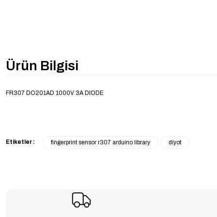
Ürün Bilgisi
FR307 DO201AD 1000V 3A DIODE
Etiketler :
fingerprint sensor r307 arduino library
diyot