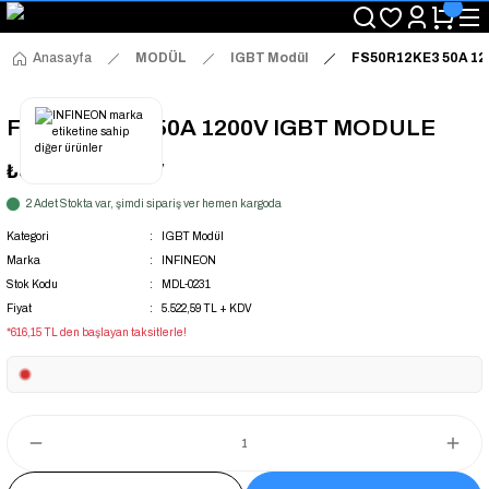
"Saat 14:00'a Kadar Verilen Siparişlerde Aynı Gün Kargo Avantajı!
"Binlerce Ürün Çeşitliliği ile Stoktan Hemen Teslim."
"Toptan Fiyatına Perakende Satış Avantajını Kaçırmayın!"
Anasayfa
MODÜL
IGBT Modül
FS50R12KE3 50A 1
"Üyelere Özel: Stok Önceliği ve Proje Fiyatları."
FS50R12KE3 50A 1200V IGBT MODULE
₺5.522,59
+ KDV
2 Adet Stokta var, şimdi sipariş ver hemen kargoda
Kategori
IGBT Modül
Marka
INFINEON
Stok Kodu
MDL-0231
Fiyat
5.522,59 TL + KDV
*616,15 TL den başlayan taksitlerle!