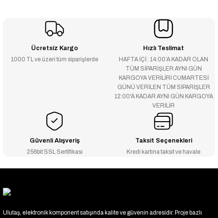
Ücretsiz Kargo
Hızlı Teslimat
1000 TL ve üzeri tüm siparişlerde
HAFTA İÇİ : 14:00’A KADAR OLAN
TÜM SİPARİŞLER AYNI GÜN
KARGOYA VERİLİRİ CUMARTESİ
GÜNÜ VERİLEN TÜM SİPARİŞLER
12:00'A KADAR AYNI GÜN KARGOYA
VERİLİR
Güvenli Alışveriş
Taksit Seçenekleri
256bit SSL Sertifikası
Kredi kartına taksit ve havale
Ulutaş, elektronik komponent satışında kalite ve güvenin adresidir. Proje bazlı