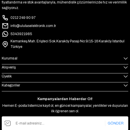
fiyatlandırma ve stok avantajlarıyla, mühendislik çözümlerinizde hız ve verimlilik
sağlıyoruz.
0212 249 90 97
info@ulutaselektronik.com.tr
5343921985
Kemankeş Mah. Erişteci Sok.Karaköy Pasajı No:9/15-16 Karaköy İstanbul
Türkiye
Kurumsal
Alışveriş
Üyelik
Kategoriler
Kampanyalardan Haberdar Ol!
Hemen E-posta listemize kayıt ol, en güncel kampanyalar, yenilikler ve duyuruları
ilk öğrenen sen ol.
GÖNDER