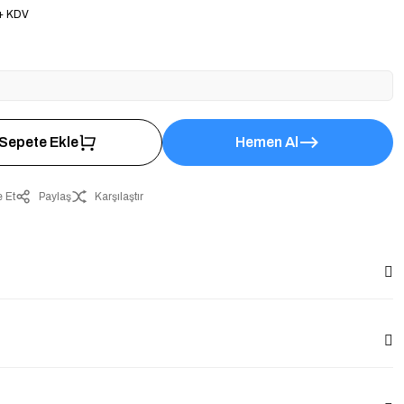
 + KDV
Sepete Ekle
Hemen Al
 Et
Paylaş
Karşılaştır