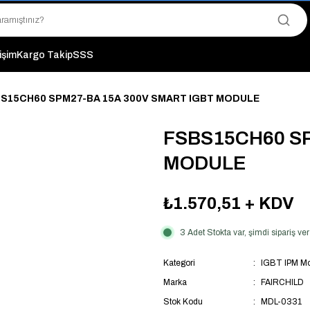
"Saat 14:00'a Kadar Verilen Siparişlerde Aynı Gün Kargo Avantajı!
"Binlerce Ürün Çeşitliliği ile Stoktan Hemen Teslim."
"Toptan Fiyatına Perakende Satış Avantajını Kaçırmayın!"
"Üyelere Özel: Stok Önceliği ve Proje Fiyatları."
tişim
Kargo Takip
SSS
S15CH60 SPM27-BA 15A 300V SMART IGBT MODULE
FSBS15CH60 SP
MODULE
₺1.570,51
+ KDV
3 Adet Stokta var, şimdi sipariş 
Kategori
IGBT IPM M
Marka
FAIRCHILD
Stok Kodu
MDL-0331