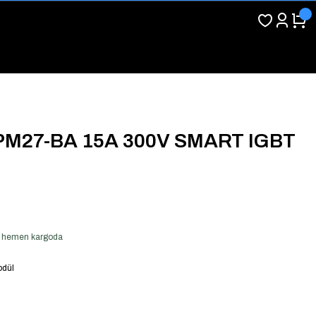
M27-BA 15A 300V SMART IGBT
ver hemen kargoda
odül