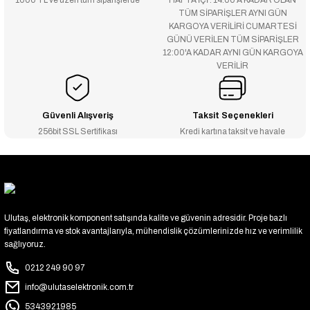
1000 TL ve üzeri tüm siparişlerde
HAFTA İÇİ : 14:00’A KADAR OLAN
TÜM SİPARİŞLER AYNI GÜN
KARGOYA VERİLİRİ CUMARTESİ
GÜNÜ VERİLEN TÜM SİPARİŞLER
12:00'A KADAR AYNI GÜN KARGOYA
VERİLİR
Güvenli Alışveriş
Taksit Seçenekleri
256bit SSL Sertifikası
Kredi kartına taksit ve havale
Ulutaş, elektronik komponent satışında kalite ve güvenin adresidir. Proje bazlı
fiyatlandırma ve stok avantajlarıyla, mühendislik çözümlerinizde hız ve verimlilik
sağlıyoruz.
0212 249 90 97
info@ulutaselektronik.com.tr
5343921985