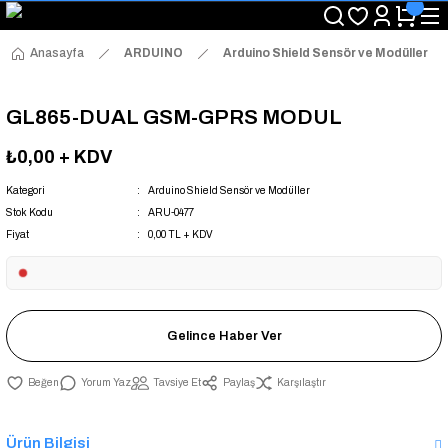
"Saat 14:00'a Kadar Verilen Siparişlerde Aynı Gün Kargo Avantajı!
"Binlerce Ürün Çeşitliliği ile Stoktan Hemen Teslim."
"Toptan Fiyatına Perakende Satış Avantajını Kaçırmayın!"
Anasayfa
ARDUINO
Arduino Shield Sensör ve Modüller
"Üyelere Özel: Stok Önceliği ve Proje Fiyatları."
GL865-DUAL GSM-GPRS MODUL
₺0,00
+ KDV
Kategori
Arduino Shield Sensör ve Modüller
Stok Kodu
ARU-0477
Fiyat
0,00 TL + KDV
Gelince Haber Ver
Yorum Yaz
Tavsiye Et
Paylaş
Karşılaştır
Ürün Bilgisi