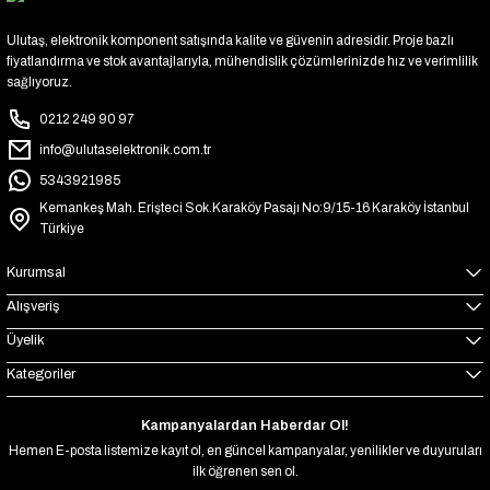
Ulutaş, elektronik komponent satışında kalite ve güvenin adresidir. Proje bazlı
fiyatlandırma ve stok avantajlarıyla, mühendislik çözümlerinizde hız ve verimlilik
sağlıyoruz.
0212 249 90 97
info@ulutaselektronik.com.tr
5343921985
Kemankeş Mah. Erişteci Sok.Karaköy Pasajı No:9/15-16 Karaköy İstanbul
Türkiye
Kurumsal
Alışveriş
Üyelik
Kategoriler
Kampanyalardan Haberdar Ol!
Hemen E-posta listemize kayıt ol, en güncel kampanyalar, yenilikler ve duyuruları
ilk öğrenen sen ol.