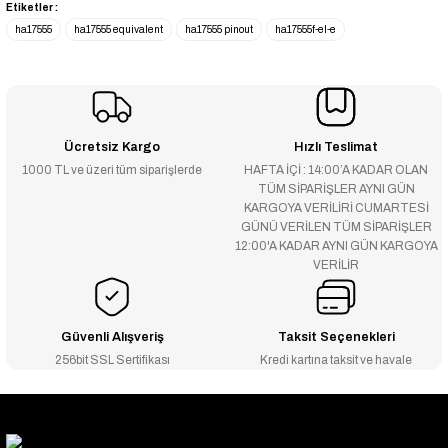
Etiketler :
ha17555
ha17555 equivalent
ha17555 pinout
ha17555f-el-e
Ücretsiz Kargo
Hızlı Teslimat
1000 TL ve üzeri tüm siparişlerde
HAFTA İÇİ : 14:00’A KADAR OLAN
TÜM SİPARİŞLER AYNI GÜN
KARGOYA VERİLİRİ CUMARTESİ
GÜNÜ VERİLEN TÜM SİPARİŞLER
12:00'A KADAR AYNI GÜN KARGOYA
VERİLİR
Güvenli Alışveriş
Taksit Seçenekleri
256bit SSL Sertifikası
Kredi kartına taksit ve havale