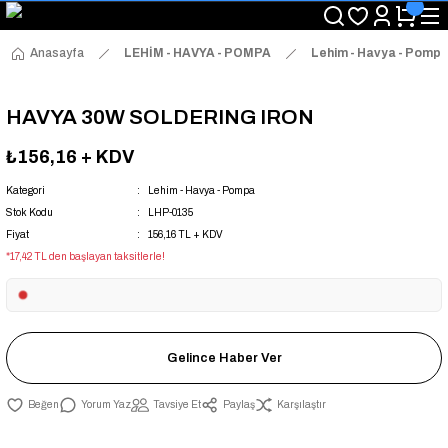
"Saat 14:00'a Kadar Verilen Siparişlerde Aynı Gün Kargo Avantajı!
"Binlerce Ürün Çeşitliliği ile Stoktan Hemen Teslim."
"Toptan Fiyatına Perakende Satış Avantajını Kaçırmayın!"
Anasayfa
LEHİM - HAVYA - POMPA
Lehim - Havya - Pomp
"Üyelere Özel: Stok Önceliği ve Proje Fiyatları."
HAVYA 30W SOLDERING IRON
₺156,16
+ KDV
Kategori
Lehim - Havya - Pompa
Stok Kodu
LHP-0135
Fiyat
156,16 TL + KDV
*17,42 TL den başlayan taksitlerle!
Gelince Haber Ver
Yorum Yaz
Tavsiye Et
Paylaş
Karşılaştır