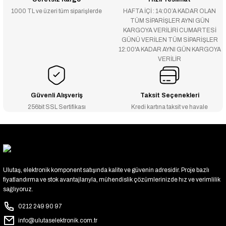
1000 TL ve üzeri tüm siparişlerde
HAFTA İÇİ : 14:00’A KADAR OLAN
TÜM SİPARİŞLER AYNI GÜN
KARGOYA VERİLİRİ CUMARTESİ
GÜNÜ VERİLEN TÜM SİPARİŞLER
12:00'A KADAR AYNI GÜN KARGOYA
VERİLİR
Güvenli Alışveriş
Taksit Seçenekleri
256bit SSL Sertifikası
Kredi kartına taksit ve havale
Ulutaş, elektronik komponent satışında kalite ve güvenin adresidir. Proje bazlı
fiyatlandırma ve stok avantajlarıyla, mühendislik çözümlerinizde hız ve verimlilik
sağlıyoruz.
0212 249 90 97
info@ulutaselektronik.com.tr