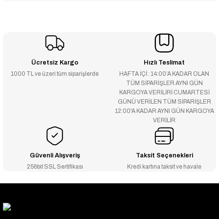
Ücretsiz Kargo
Hızlı Teslimat
1000 TL ve üzeri tüm siparişlerde
HAFTA İÇİ : 14:00’A KADAR OLAN
TÜM SİPARİŞLER AYNI GÜN
KARGOYA VERİLİRİ CUMARTESİ
GÜNÜ VERİLEN TÜM SİPARİŞLER
12:00'A KADAR AYNI GÜN KARGOYA
VERİLİR
Güvenli Alışveriş
Taksit Seçenekleri
256bit SSL Sertifikası
Kredi kartına taksit ve havale