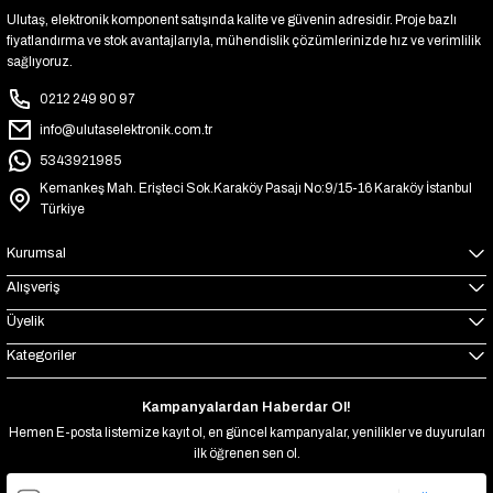
Ulutaş, elektronik komponent satışında kalite ve güvenin adresidir. Proje bazlı
fiyatlandırma ve stok avantajlarıyla, mühendislik çözümlerinizde hız ve verimlilik
sağlıyoruz.
0212 249 90 97
info@ulutaselektronik.com.tr
5343921985
Kemankeş Mah. Erişteci Sok.Karaköy Pasajı No:9/15-16 Karaköy İstanbul
Türkiye
Kurumsal
Alışveriş
Üyelik
Kategoriler
Kampanyalardan Haberdar Ol!
Hemen E-posta listemize kayıt ol, en güncel kampanyalar, yenilikler ve duyuruları
ilk öğrenen sen ol.