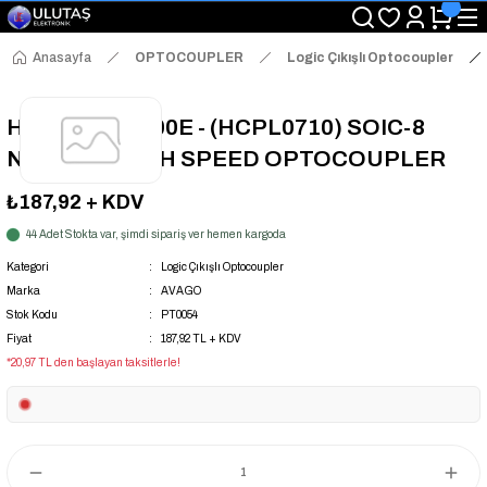
"Saat 14:00'a Kadar Verilen Siparişlerde Aynı Gün Kargo Avantajı!
"Binlerce Ürün Çeşitliliği ile Stoktan Hemen Teslim."
"Toptan Fiyatına Perakende Satış Avantajını Kaçırmayın!"
Anasayfa
OPTOCOUPLER
Logic Çıkışlı Optocoupler
"Üyelere Özel: Stok Önceliği ve Proje Fiyatları."
HCPL-0710-500E - (HCPL0710) SOIC-8
NARROW HIGH SPEED OPTOCOUPLER
₺187,92
+ KDV
44 Adet Stokta var, şimdi sipariş ver hemen kargoda
Kategori
Logic Çıkışlı Optocoupler
Marka
AVAGO
Stok Kodu
PT0054
Fiyat
187,92 TL + KDV
*20,97 TL den başlayan taksitlerle!