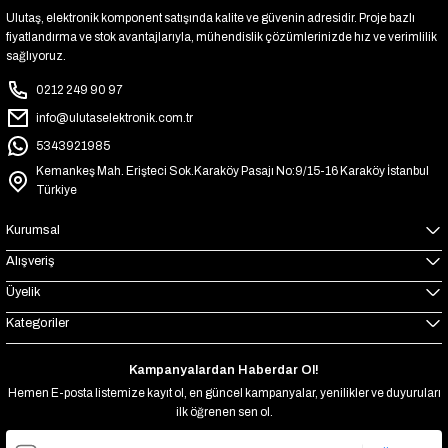
Ulutaş, elektronik komponent satışında kalite ve güvenin adresidir. Proje bazlı
fiyatlandırma ve stok avantajlarıyla, mühendislik çözümlerinizde hız ve verimlilik
sağlıyoruz.
0212 249 90 97
info@ulutaselektronik.com.tr
5343921985
Kemankeş Mah. Erişteci Sok.Karaköy Pasajı No:9/15-16 Karaköy İstanbul
Türkiye
Kurumsal
Alışveriş
Üyelik
Kategoriler
Kampanyalardan Haberdar Ol!
Hemen E-posta listemize kayıt ol, en güncel kampanyalar, yenilikler ve duyuruları
ilk öğrenen sen ol.