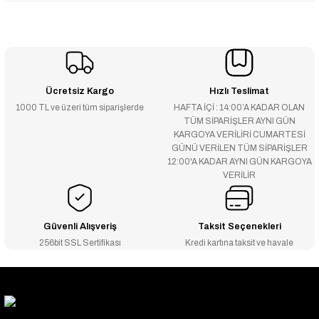
Ücretsiz Kargo
Hızlı Teslimat
1000 TL ve üzeri tüm siparişlerde
HAFTA İÇİ : 14:00’A KADAR OLAN
TÜM SİPARİŞLER AYNI GÜN
KARGOYA VERİLİRİ CUMARTESİ
GÜNÜ VERİLEN TÜM SİPARİŞLER
12:00'A KADAR AYNI GÜN KARGOYA
VERİLİR
Güvenli Alışveriş
Taksit Seçenekleri
256bit SSL Sertifikası
Kredi kartına taksit ve havale