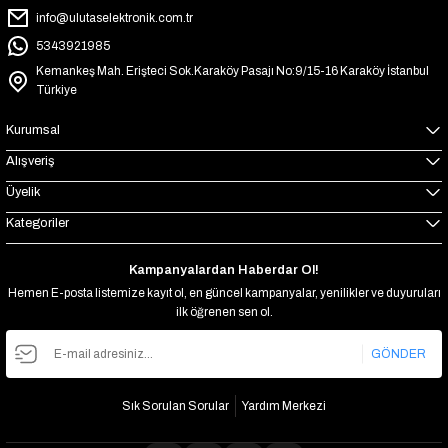
info@ulutaselektronik.com.tr
5343921985
Kemankeş Mah. Erişteci Sok.Karaköy Pasajı No:9/15-16 Karaköy İstanbul
Türkiye
Kurumsal
Alışveriş
Üyelik
Kategoriler
Kampanyalardan Haberdar Ol!
Hemen E-posta listemize kayıt ol, en güncel kampanyalar, yenilikler ve duyuruları
ilk öğrenen sen ol.
GÖNDER
Sık Sorulan Sorular
Yardım Merkezi