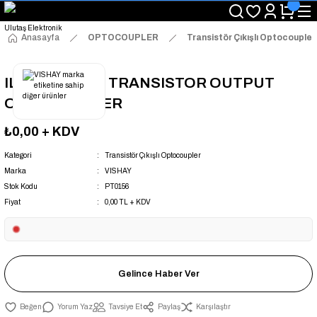
"Saat 14:00'a Kadar Verilen Siparişlerde Aynı Gün Kargo Avantajı!
"Binlerce Ürün Çeşitliliği ile Stoktan Hemen Teslim."
"Toptan Fiyatına Perakende Satış Avantajını Kaçırmayın!"
Anasayfa
OPTOCOUPLER
Transistör Çıkışlı Optocoupler
"Üyelere Özel: Stok Önceliği ve Proje Fiyatları."
ILD206 SMD-8 TRANSISTOR OUTPUT
OPTOCOUPLER
₺0,00
+ KDV
Kategori
Transistör Çıkışlı Optocoupler
Marka
VISHAY
Stok Kodu
PT0156
Fiyat
0,00 TL + KDV
Gelince Haber Ver
Yorum Yaz
Tavsiye Et
Paylaş
Karşılaştır