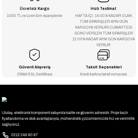
Ücretsiz Kargo
Hızlı Teslimat
1000 TL ve üzeri tüm siparişlerde
HAFTA İÇİ : 14:00’A KADAR OLAN
TÜM SİPARİŞLER AYNI GÜN
KARGOYA VERİLİRİ CUMARTESİ
GÜNÜ VERİLEN TÜM SİPARİŞLER
12:00'A KADAR AYNI GÜN KARGOYA
VERİLİR
Güvenli Alışveriş
Taksit Seçenekleri
256bit SSL Sertifikası
Kredi kartına taksit ve havale
Ulutaş, elektronik komponent satışında kalite ve güvenin adresidir. Proje bazlı
fiyatlandırma ve stok avantajlarıyla, mühendislik çözümlerinizde hız ve verimlilik
sağlıyoruz.
0212 249 90 97