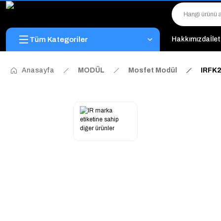
Tüm Kategoriler
Hakkımızda
İle
Anasayfa
MODÜL
Mosfet Modül
IRFK