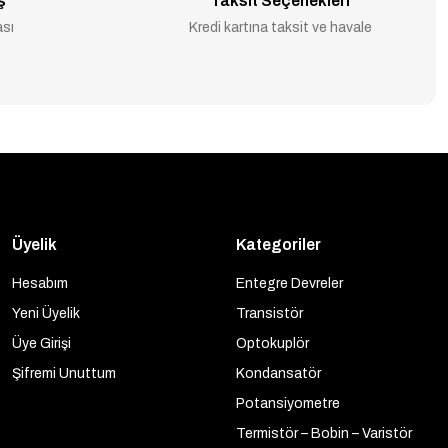
ş
Taksit Seçenekleri
ası
Kredi kartına taksit ve havale
Üyelik
Kategoriler
Hesabım
Entegre Devreler
Yeni Üyelik
Transistör
Üye Girişi
Optokuplör
Şifremi Unuttum
Kondansatör
Potansiyometre
Termistör – Bobin – Varistör