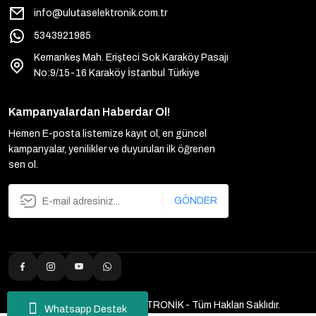
info@ulutaselektronik.com.tr
5343921985
Kemankeş Mah. Erişteci Sok.Karaköy Pasajı
No:9/15-16 Karaköy İstanbul Türkiye
Kampanyalardan Haberdar Ol!
Hemen E-posta listemize kayıt ol, en güncel
kampanyalar, yenilikler ve duyuruları ilk öğrenen
sen ol.
GÖNDER
2025 Copyright ULUTAŞ ELEKTRONİK - Tüm Hakları Saklıdır.
Whatsapp Destek