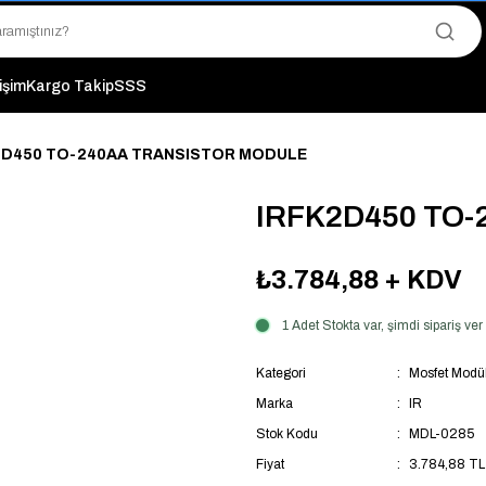
"Saat 14:00'a Kadar Verilen Siparişlerde Aynı Gün Kargo Avantajı!
"Binlerce Ürün Çeşitliliği ile Stoktan Hemen Teslim."
"Toptan Fiyatına Perakende Satış Avantajını Kaçırmayın!"
"Üyelere Özel: Stok Önceliği ve Proje Fiyatları."
tişim
Kargo Takip
SSS
2D450 TO-240AA TRANSISTOR MODULE
IRFK2D450 TO
₺3.784,88
+ KDV
1 Adet Stokta var, şimdi sipariş v
Kategori
Mosfet Modü
Marka
IR
Stok Kodu
MDL-0285
Fiyat
3.784,88 TL