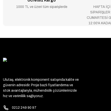
Ücretsiz Kargo
1000 TL ve üzeri tüm siparişlerde
HAFTA İÇİ
SİPARİŞLER
CUMARTESİ G
12:00'A KAD
Ulutaş, elektronik komponent satışında kalite ve
güvenin adresidir. Proje bazlı fiyatlandırma ve
stok avantajlarıyla, mühendislik çözümlerinizde
hız ve verimlilik sağlıyoruz.
0212 249 90 97