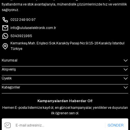
fiyatlandırma ve stok avantajlarıyla, mühendislik çözümlerinizde hız ve verimlilik
sağlıyoruz.
0212 249 90 97
info@ulutaselektronik.com.tr
5343921985
Kemankeş Mah. Erişteci Sok.Karaköy Pasajı No:9/15-16 Karaköy İstanbul
Türkiye
Kurumsal
Alışveriş
Üyelik
Kategoriler
Kampanyalardan Haberdar Ol!
Hemen E-posta listemize kayıt ol, en güncel kampanyalar, yenilikler ve duyuruları
ilk öğrenen sen ol.
GÖNDER