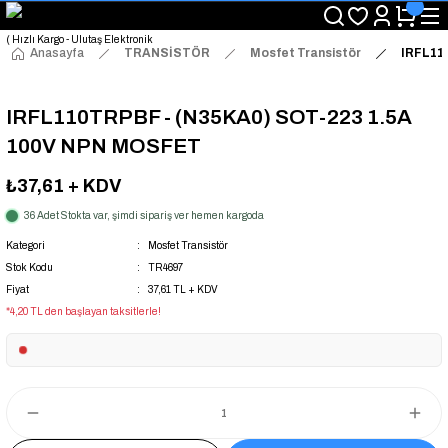
"Saat 14:00'a Kadar Verilen Siparişlerde Aynı Gün Kargo Avantajı!
"Binlerce Ürün Çeşitliliği ile Stoktan Hemen Teslim."
"Toptan Fiyatına Perakende Satış Avantajını Kaçırmayın!"
Anasayfa
TRANSİSTÖR
Mosfet Transistör
IRFL11
"Üyelere Özel: Stok Önceliği ve Proje Fiyatları."
IRFL110TRPBF - (N35KA0) SOT-223 1.5A
100V NPN MOSFET
₺37,61
+ KDV
36 Adet Stokta var, şimdi sipariş ver hemen kargoda
Kategori
Mosfet Transistör
Stok Kodu
TR4697
Fiyat
37,61 TL + KDV
*4,20 TL den başlayan taksitlerle!