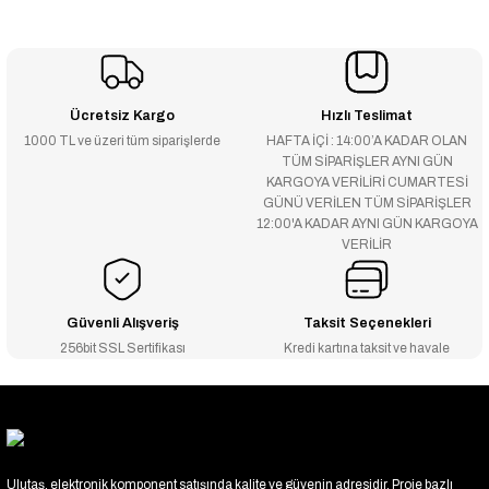
Ücretsiz Kargo
Hızlı Teslimat
1000 TL ve üzeri tüm siparişlerde
HAFTA İÇİ : 14:00’A KADAR OLAN
TÜM SİPARİŞLER AYNI GÜN
KARGOYA VERİLİRİ CUMARTESİ
GÜNÜ VERİLEN TÜM SİPARİŞLER
12:00'A KADAR AYNI GÜN KARGOYA
VERİLİR
Güvenli Alışveriş
Taksit Seçenekleri
256bit SSL Sertifikası
Kredi kartına taksit ve havale
Ulutaş, elektronik komponent satışında kalite ve güvenin adresidir. Proje bazlı