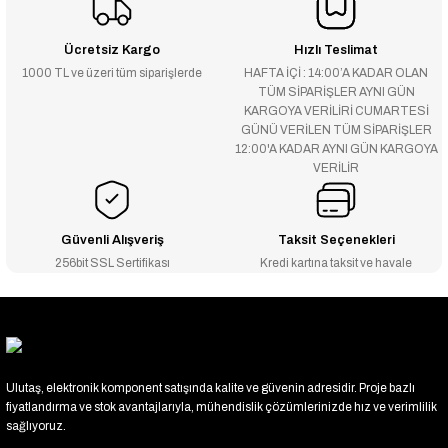
Ücretsiz Kargo
Hızlı Teslimat
1000 TL ve üzeri tüm siparişlerde
HAFTA İÇİ : 14:00’A KADAR OLAN
TÜM SİPARİŞLER AYNI GÜN
KARGOYA VERİLİRİ CUMARTESİ
GÜNÜ VERİLEN TÜM SİPARİŞLER
12:00'A KADAR AYNI GÜN KARGOYA
VERİLİR
Güvenli Alışveriş
Taksit Seçenekleri
256bit SSL Sertifikası
Kredi kartına taksit ve havale
Ulutaş, elektronik komponent satışında kalite ve güvenin adresidir. Proje bazlı
fiyatlandırma ve stok avantajlarıyla, mühendislik çözümlerinizde hız ve verimlilik
sağlıyoruz.