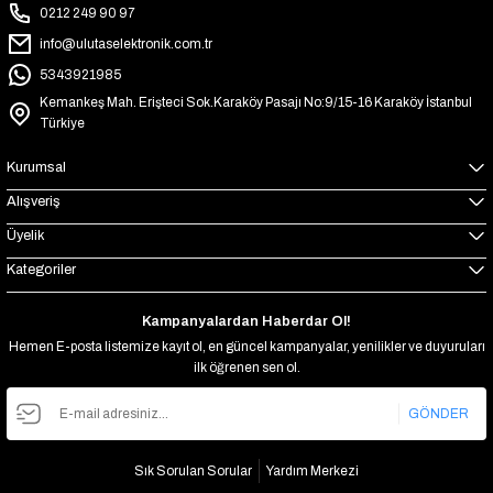
0212 249 90 97
info@ulutaselektronik.com.tr
5343921985
Kemankeş Mah. Erişteci Sok.Karaköy Pasajı No:9/15-16 Karaköy İstanbul
Türkiye
Kurumsal
Alışveriş
Üyelik
Kategoriler
Kampanyalardan Haberdar Ol!
Hemen E-posta listemize kayıt ol, en güncel kampanyalar, yenilikler ve duyuruları
ilk öğrenen sen ol.
GÖNDER
Sık Sorulan Sorular
Yardım Merkezi