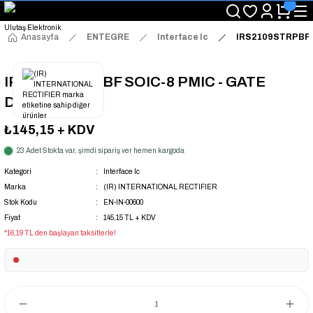
"Saat 14:00'a Kadar Verilen Siparişlerde Aynı Gün Kargo Avantajı!
"Binlerce Ürün Çeşitliliği ile Stoktan Hemen Teslim."
"Toptan Fiyatına Perakende Satış Avantajını Kaçırmayın!"
Anasayfa
ENTEGRE
Interface Ic
IRS2109STRPBF S
"Üyelere Özel: Stok Önceliği ve Proje Fiyatları."
IRS2109STRPBF SOIC-8 PMIC - GATE
DRIVER IC
₺145,15
+ KDV
23 Adet Stokta var, şimdi sipariş ver hemen kargoda
Kategori
Interface Ic
Marka
(IR) INTERNATIONAL RECTIFIER
Stok Kodu
EN-IN-00600
Fiyat
145,15 TL + KDV
*16,19 TL den başlayan taksitlerle!