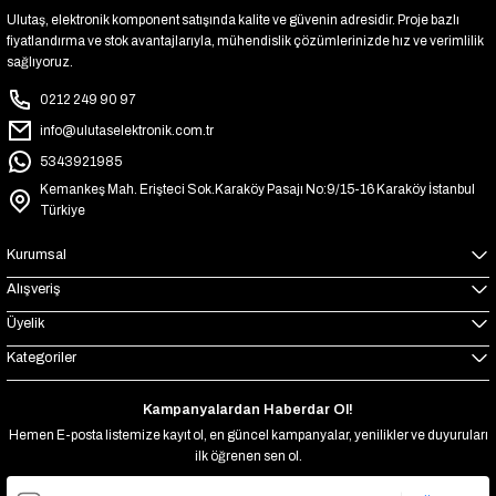
Ulutaş, elektronik komponent satışında kalite ve güvenin adresidir. Proje bazlı
fiyatlandırma ve stok avantajlarıyla, mühendislik çözümlerinizde hız ve verimlilik
sağlıyoruz.
0212 249 90 97
info@ulutaselektronik.com.tr
5343921985
Kemankeş Mah. Erişteci Sok.Karaköy Pasajı No:9/15-16 Karaköy İstanbul
Türkiye
Kurumsal
Alışveriş
Üyelik
Kategoriler
Kampanyalardan Haberdar Ol!
Hemen E-posta listemize kayıt ol, en güncel kampanyalar, yenilikler ve duyuruları
ilk öğrenen sen ol.