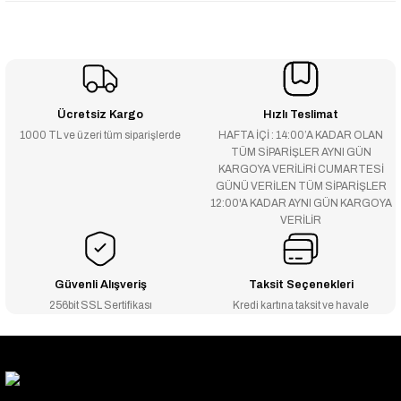
Ücretsiz Kargo
Hızlı Teslimat
1000 TL ve üzeri tüm siparişlerde
HAFTA İÇİ : 14:00’A KADAR OLAN
TÜM SİPARİŞLER AYNI GÜN
KARGOYA VERİLİRİ CUMARTESİ
GÜNÜ VERİLEN TÜM SİPARİŞLER
12:00'A KADAR AYNI GÜN KARGOYA
VERİLİR
Güvenli Alışveriş
Taksit Seçenekleri
256bit SSL Sertifikası
Kredi kartına taksit ve havale