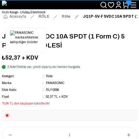
"Saat 14:00'a Kadar Verilen Siparişlerde Aynı Gün Kargo Avantajı!
"Binlerce Ürün Çeşitliliği ile Stoktan Hemen Teslim."
"Toptan Fiyatına Perakende Satış Avantajını Kaçırmayın!"
Anasayfa
RÖLE
Röle
JQ1P-5V-F 5VDC 10A SPDT (1 
"Üyelere Özel: Stok Önceliği ve Proje Fiyatları."
JQ1P-5V-F 5VDC 10A SPDT (1 Form C) 5
PİN KOMBİ RÖLESİ
₺52,37
+ KDV
2 Adet Stokta var, şimdi sipariş ver hemen kargoda
Kategori
Röle
Marka
PANASONIC
Stok Kodu
RLY-0096
Fiyat
52,37 TL + KDV
*5,84 TL den başlayan taksitlerle!