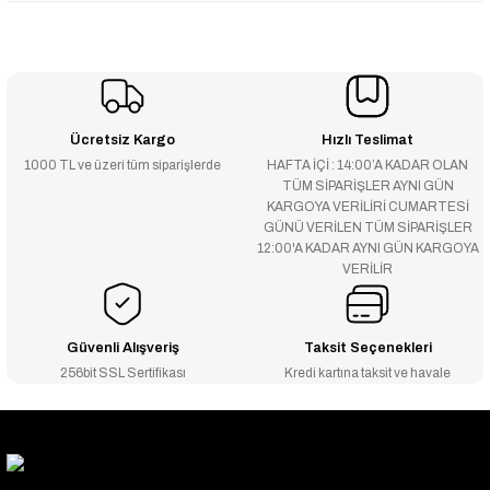
Ücretsiz Kargo
Hızlı Teslimat
1000 TL ve üzeri tüm siparişlerde
HAFTA İÇİ : 14:00’A KADAR OLAN
TÜM SİPARİŞLER AYNI GÜN
KARGOYA VERİLİRİ CUMARTESİ
GÜNÜ VERİLEN TÜM SİPARİŞLER
12:00'A KADAR AYNI GÜN KARGOYA
VERİLİR
Güvenli Alışveriş
Taksit Seçenekleri
256bit SSL Sertifikası
Kredi kartına taksit ve havale