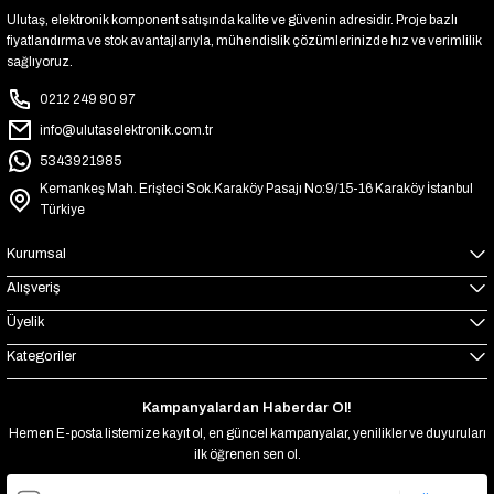
Ulutaş, elektronik komponent satışında kalite ve güvenin adresidir. Proje bazlı
fiyatlandırma ve stok avantajlarıyla, mühendislik çözümlerinizde hız ve verimlilik
sağlıyoruz.
0212 249 90 97
info@ulutaselektronik.com.tr
5343921985
Kemankeş Mah. Erişteci Sok.Karaköy Pasajı No:9/15-16 Karaköy İstanbul
Türkiye
Kurumsal
Alışveriş
Üyelik
Kategoriler
Kampanyalardan Haberdar Ol!
Hemen E-posta listemize kayıt ol, en güncel kampanyalar, yenilikler ve duyuruları
ilk öğrenen sen ol.