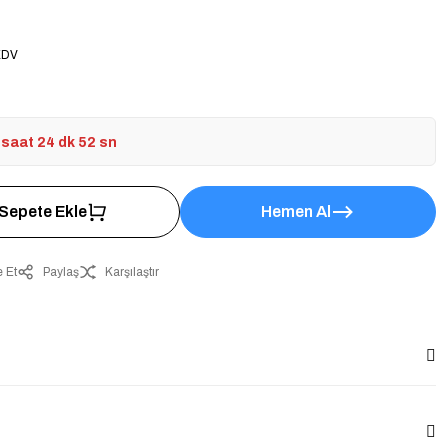
KDV
 saat 24 dk 52 sn
Sepete Ekle
Hemen Al
 Et
Paylaş
Karşılaştır