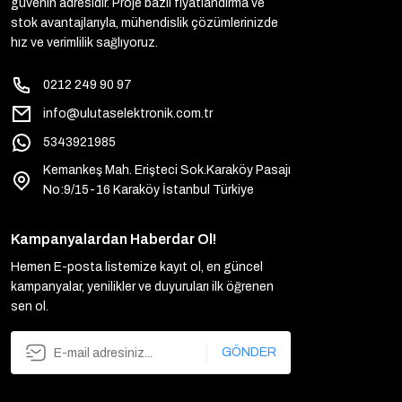
güvenin adresidir. Proje bazlı fiyatlandırma ve
stok avantajlarıyla, mühendislik çözümlerinizde
hız ve verimlilik sağlıyoruz.
0212 249 90 97
info@ulutaselektronik.com.tr
5343921985
Kemankeş Mah. Erişteci Sok.Karaköy Pasajı
No:9/15-16 Karaköy İstanbul Türkiye
Kampanyalardan Haberdar Ol!
Hemen E-posta listemize kayıt ol, en güncel
kampanyalar, yenilikler ve duyuruları ilk öğrenen
sen ol.
GÖNDER