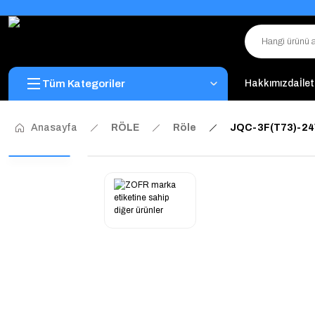
Tüm Kategoriler
Hakkımızda
İle
Anasayfa
RÖLE
Röle
JQC-3F(T73)-24