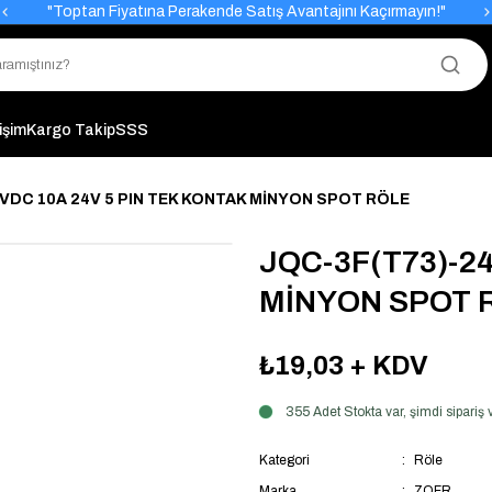
"Toptan Fiyatına Perakende Satış Avantajını Kaçırmayın!"
"Üyelere Özel: Stok Önceliği ve Proje Fiyatları."
tişim
Kargo Takip
SSS
VDC 10A 24V 5 PIN TEK KONTAK MİNYON SPOT RÖLE
JQC-3F(T73)-2
MİNYON SPOT 
₺19,03
+ KDV
355 Adet Stokta var, şimdi sipari
Kategori
Röle
Marka
ZOFR