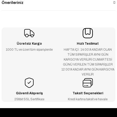
Önerileriniz
Ücretsiz Kargo
Hızlı Teslimat
1000 TL ve üzeri tüm siparişlerde
HAFTA İÇİ : 14:00’A KADAR OLAN
TÜM SİPARİŞLER AYNI GÜN
KARGOYA VERİLİRİ CUMARTESİ
GÜNÜ VERİLEN TÜM SİPARİŞLER
12:00'A KADAR AYNI GÜN KARGOYA
VERİLİR
Güvenli Alışveriş
Taksit Seçenekleri
256bit SSL Sertifikası
Kredi kartına taksit ve havale