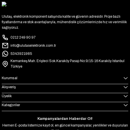
Ulutaş, elektronik komponent satışında kalite ve güvenin adresidir. Proje bazlı
fiyatlandırma ve stok avantajlarıyla, mühendislik çözümlerinizde hız ve verimlilik
sağlıyoruz.
0212 249 90 97
info@ulutaselektronik.com.tr
5343921985
Kemankeş Mah. Erişteci Sok.Karaköy Pasajı No:9/15-16 Karaköy İstanbul
Türkiye
Kurumsal
Alışveriş
Üyelik
Kategoriler
Kampanyalardan Haberdar Ol!
Hemen E-posta listemize kayıt ol, en güncel kampanyalar, yenilikler ve duyuruları