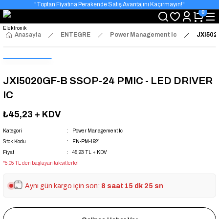
"Toptan Fiyatına Perakende Satış Avantajını Kaçırmayın!"
0
"Üyelere Özel: Stok Önceliği ve Proje Fiyatları."
Anasayfa
ENTEGRE
Power Management Ic
JXI502
JXI5020GF-B SSOP-24 PMIC - LED DRIVER
IC
₺45,23
+ KDV
Kategori
Power Management Ic
Stok Kodu
EN-PM-1921
Fiyat
45,23 TL + KDV
*5,05 TL den başlayan taksitlerle!
Aynı gün kargo için son:
8 saat 15 dk 25 sn