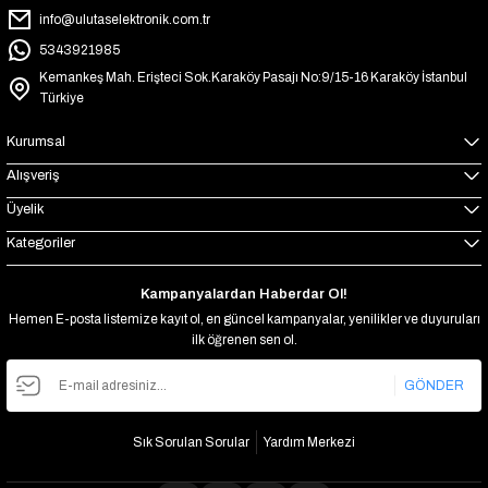
info@ulutaselektronik.com.tr
5343921985
Kemankeş Mah. Erişteci Sok.Karaköy Pasajı No:9/15-16 Karaköy İstanbul
Türkiye
Kurumsal
Alışveriş
Üyelik
Kategoriler
Kampanyalardan Haberdar Ol!
Hemen E-posta listemize kayıt ol, en güncel kampanyalar, yenilikler ve duyuruları
ilk öğrenen sen ol.
GÖNDER
Sık Sorulan Sorular
Yardım Merkezi