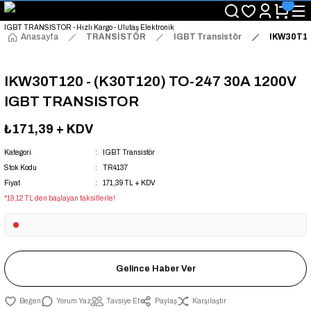
"Saat 14:00'a Kadar Verilen Siparişlerde Aynı Gün Kargo Avantajı!
"Binlerce Ürün Çeşitliliği ile Stoktan Hemen Teslim."
"Toptan Fiyatına Perakende Satış Avantajını Kaçırmayın!"
Anasayfa
TRANSİSTÖR
IGBT Transistör
IKW30T12
"Üyelere Özel: Stok Önceliği ve Proje Fiyatları."
IKW30T120 - (K30T120) TO-247 30A 1200V
IGBT TRANSISTOR
₺171,39
+ KDV
Kategori
IGBT Transistör
Stok Kodu
TR4137
Fiyat
171,39 TL + KDV
*19,12 TL den başlayan taksitlerle!
Gelince Haber Ver
Yorum Yaz
Tavsiye Et
Paylaş
Karşılaştır