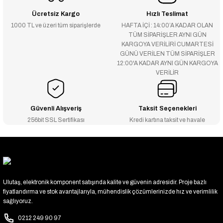
Ücretsiz Kargo
Hızlı Teslimat
1000 TL ve üzeri tüm siparişlerde
HAFTA İÇİ : 14:00’A KADAR OLAN
TÜM SİPARİŞLER AYNI GÜN
KARGOYA VERİLİRİ CUMARTESİ
GÜNÜ VERİLEN TÜM SİPARİŞLER
12:00'A KADAR AYNI GÜN KARGOYA
VERİLİR
Güvenli Alışveriş
Taksit Seçenekleri
256bit SSL Sertifikası
Kredi kartına taksit ve havale
Ulutaş, elektronik komponent satışında kalite ve güvenin adresidir. Proje bazlı
fiyatlandırma ve stok avantajlarıyla, mühendislik çözümlerinizde hız ve verimlilik
sağlıyoruz.
0212 249 90 97