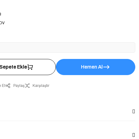
8
KDV
Sepete Ekle
Hemen Al
 Et
Paylaş
Karşılaştır