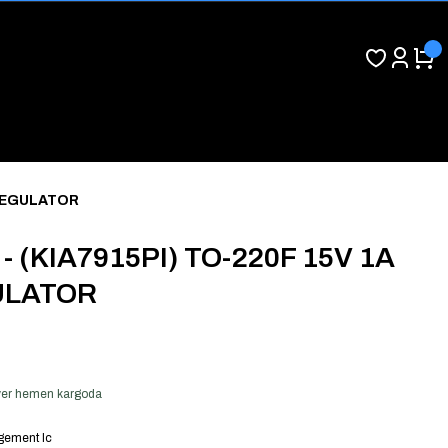
 REGULATOR
- (KIA7915PI) TO-220F 15V 1A
ULATOR
ş ver hemen kargoda
ement Ic