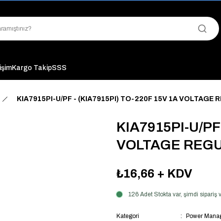
"Saat 14:00'a Kadar Verilen Siparişlerde Aynı Gün Kargo Avantajı!
"Binlerce Ürün Çeşitliliği ile Stoktan Hemen Teslim."
"Toptan Fiyatına Perakende Satış Avantajını Kaçırmayın!"
"Üyelere Özel: Stok Önceliği ve Proje Fiyatları."
tişim
Kargo Takip
SSS
KIA7915PI-U/PF - (KIA7915PI) TO-220F 15V 1A VOLTAGE
KIA7915PI-U/PF 
VOLTAGE REG
₺16,66
+ KDV
126 Adet Stokta var, şimdi sipari
Kategori
Power Manag