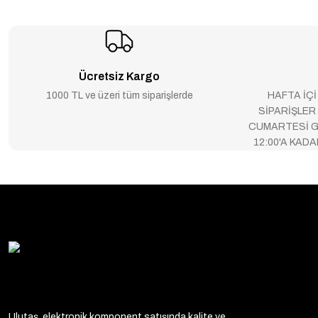
Ücretsiz Kargo
1000 TL ve üzeri tüm siparişlerde
HAFTA İÇİ
SİPARİŞLER
CUMARTESİ G
12:00'A KAD
Ulutaş, elektronik komponent satışında kalite ve