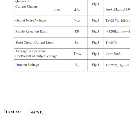
Etiketler :
kia7915