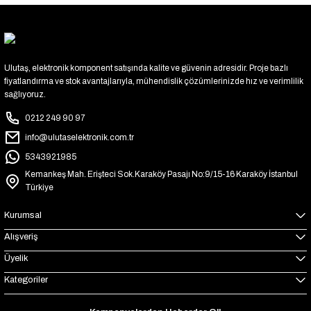
Ulutaş, elektronik komponent satışında kalite ve güvenin adresidir. Proje bazlı
fiyatlandırma ve stok avantajlarıyla, mühendislik çözümlerinizde hız ve verimlilik
sağlıyoruz.
0212 249 90 97
info@ulutaselektronik.com.tr
5343921985
Kemankeş Mah. Erişteci Sok.Karaköy Pasajı No:9/15-16 Karaköy İstanbul
Türkiye
Kurumsal
Alışveriş
Üyelik
Kategoriler