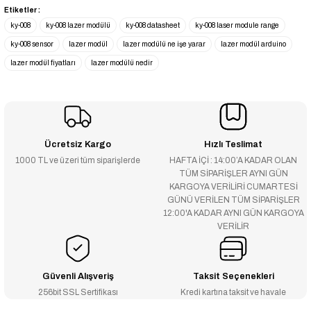
Etiketler :
ky-008
ky-008 lazer modülü
ky-008 datasheet
ky-008 laser module range
ky-008 sensor
lazer modül
lazer modülü ne işe yarar
lazer modül arduino
lazer modül fiyatları
lazer modülü nedir
Ücretsiz Kargo
Hızlı Teslimat
1000 TL ve üzeri tüm siparişlerde
HAFTA İÇİ : 14:00’A KADAR OLAN
TÜM SİPARİŞLER AYNI GÜN
KARGOYA VERİLİRİ CUMARTESİ
GÜNÜ VERİLEN TÜM SİPARİŞLER
12:00'A KADAR AYNI GÜN KARGOYA
VERİLİR
Güvenli Alışveriş
Taksit Seçenekleri
256bit SSL Sertifikası
Kredi kartına taksit ve havale