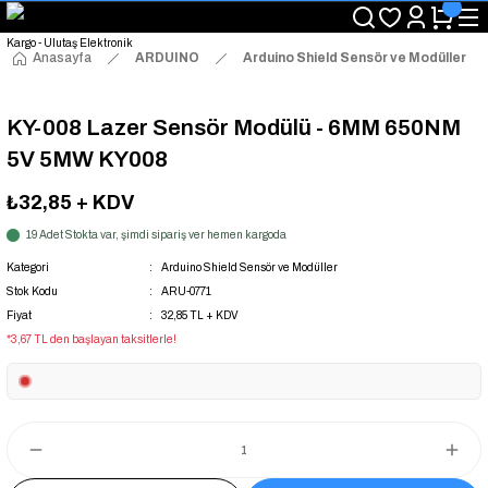
"Saat 14:00'a Kadar Verilen Siparişlerde Aynı Gün Kargo Avantajı!
"Binlerce Ürün Çeşitliliği ile Stoktan Hemen Teslim."
"Toptan Fiyatına Perakende Satış Avantajını Kaçırmayın!"
Anasayfa
ARDUINO
Arduino Shield Sensör ve Modüller
"Üyelere Özel: Stok Önceliği ve Proje Fiyatları."
KY-008 Lazer Sensör Modülü - 6MM 650NM
5V 5MW KY008
₺32,85
+ KDV
19 Adet Stokta var, şimdi sipariş ver hemen kargoda
Kategori
Arduino Shield Sensör ve Modüller
Stok Kodu
ARU-0771
Fiyat
32,85 TL + KDV
*3,67 TL den başlayan taksitlerle!