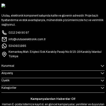
Ulutaş, elektronik komponent satışında kalite ve güvenin adresidir. Proje bazlı
fiyatlandırma ve stok avantajlarıyla, mühendislik çözümlerinizde hız ve verimlilik
sağlıyoruz.
0212 249 90 97
info@ulutaselektronik.com.tr
5343921985
Kemankeş Mah. Erişteci Sok.Karaköy Pasajı No:9/15-16 Karaköy İstanbul
Türkiye
Kurumsal
Alışveriş
Üyelik
Kategoriler
Kampanyalardan Haberdar Ol!
Hemen E-posta listemize kayıt ol, en güncel kampanyalar, yenilikler ve duyuruları