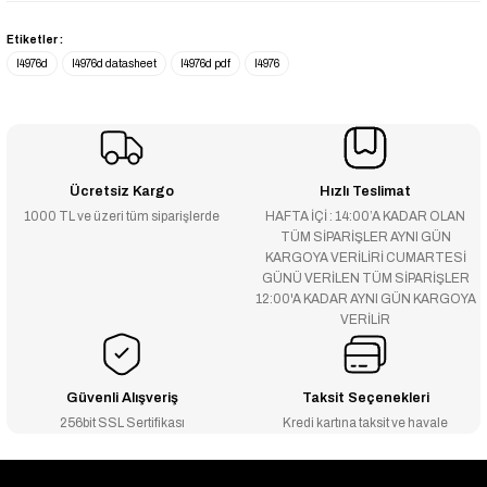
Etiketler :
l4976d
l4976d datasheet
l4976d pdf
l4976
Ücretsiz Kargo
Hızlı Teslimat
1000 TL ve üzeri tüm siparişlerde
HAFTA İÇİ : 14:00’A KADAR OLAN
TÜM SİPARİŞLER AYNI GÜN
KARGOYA VERİLİRİ CUMARTESİ
GÜNÜ VERİLEN TÜM SİPARİŞLER
12:00'A KADAR AYNI GÜN KARGOYA
VERİLİR
Güvenli Alışveriş
Taksit Seçenekleri
256bit SSL Sertifikası
Kredi kartına taksit ve havale