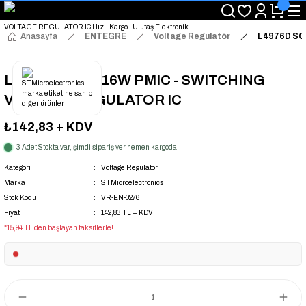
"Saat 14:00'a Kadar Verilen Siparişlerde Aynı Gün Kargo Avantajı!
"Binlerce Ürün Çeşitliliği ile Stoktan Hemen Teslim."
"Toptan Fiyatına Perakende Satış Avantajını Kaçırmayın!"
Anasayfa
ENTEGRE
Voltage Regulatör
L4976D SO
"Üyelere Özel: Stok Önceliği ve Proje Fiyatları."
L4976D SOIC-16W PMIC - SWITCHING
VOLTAGE REGULATOR IC
₺142,83
+ KDV
3 Adet Stokta var, şimdi sipariş ver hemen kargoda
Kategori
Voltage Regulatör
Marka
STMicroelectronics
Stok Kodu
VR-EN-0276
Fiyat
142,83 TL + KDV
*15,94 TL den başlayan taksitlerle!