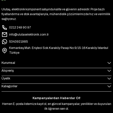
Ulutaş, elektronik komponent satışında kalite ve güvenin adresidir. Proje bazlı
fiyatlandırma ve stok avantajlarıyla, mühendislik çözümlerinizde hız ve verimlilik
sağlıyoruz.
0212 249 90 97
info@ulutaselektronik.com.tr
5343921985
Kemankeş Mah. Erişteci Sok.Karaköy Pasajı No:9/15-16 Karaköy İstanbul
Türkiye
Kurumsal
Alışveriş
Üyelik
Kategoriler
Kampanyalardan Haberdar Ol!
Hemen E-posta listemize kayıt ol, en güncel kampanyalar, yenilikler ve duyuruları
ilk öğrenen sen ol.