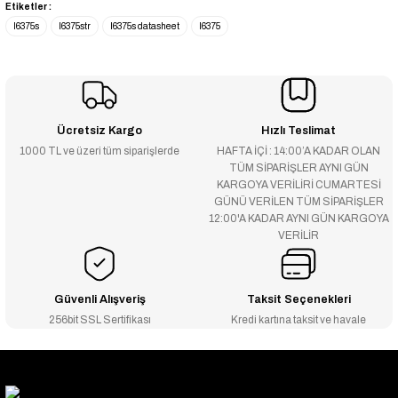
Etiketler :
l6375s
l6375str
l6375s datasheet
l6375
Ücretsiz Kargo
Hızlı Teslimat
1000 TL ve üzeri tüm siparişlerde
HAFTA İÇİ : 14:00’A KADAR OLAN
TÜM SİPARİŞLER AYNI GÜN
KARGOYA VERİLİRİ CUMARTESİ
GÜNÜ VERİLEN TÜM SİPARİŞLER
12:00'A KADAR AYNI GÜN KARGOYA
VERİLİR
Güvenli Alışveriş
Taksit Seçenekleri
256bit SSL Sertifikası
Kredi kartına taksit ve havale