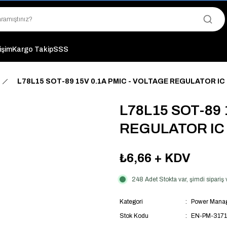
"Saat 14:00'a Kadar Verilen Siparişlerde Aynı Gün Kargo Avantajı!
"Binlerce Ürün Çeşitliliği ile Stoktan Hemen Teslim."
"Toptan Fiyatına Perakende Satış Avantajını Kaçırmayın!"
"Üyelere Özel: Stok Önceliği ve Proje Fiyatları."
tişim
Kargo Takip
SSS
L78L15 SOT-89 15V 0.1A PMIC - VOLTAGE REGULATOR IC
L78L15 SOT-89 
REGULATOR IC
₺6,66
+ KDV
248 Adet Stokta var, şimdi sipari
Kategori
Power Manag
Stok Kodu
EN-PM-3171