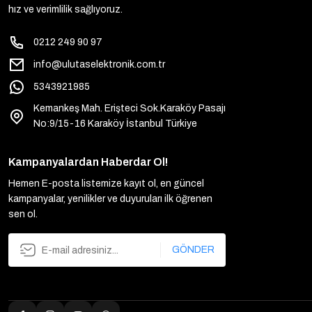
hız ve verimlilik sağlıyoruz.
0212 249 90 97
info@ulutaselektronik.com.tr
5343921985
Kemankeş Mah. Erişteci Sok.Karaköy Pasajı
No:9/15-16 Karaköy İstanbul Türkiye
Kampanyalardan Haberdar Ol!
Hemen E-posta listemize kayıt ol, en güncel
kampanyalar, yenilikler ve duyuruları ilk öğrenen
sen ol.
GÖNDER