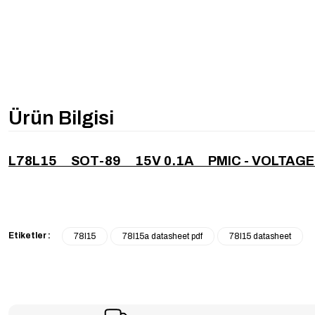
Ürün Bilgisi
L78L15 SOT-89 15V 0.1A PMIC - VOLTAGE
Etiketler :
78l15
78l15a datasheet pdf
78l15 datasheet