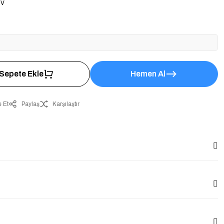
DV
Sepete Ekle
Hemen Al
 Et
Paylaş
Karşılaştır