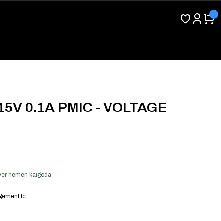
15V 0.1A PMIC - VOLTAGE
ş ver hemen kargoda
ement Ic