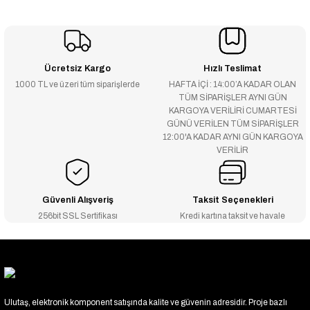
Ücretsiz Kargo
Hızlı Teslimat
1000 TL ve üzeri tüm siparişlerde
HAFTA İÇİ : 14:00’A KADAR OLAN
TÜM SİPARİŞLER AYNI GÜN
KARGOYA VERİLİRİ CUMARTESİ
GÜNÜ VERİLEN TÜM SİPARİŞLER
12:00'A KADAR AYNI GÜN KARGOYA
VERİLİR
Güvenli Alışveriş
Taksit Seçenekleri
256bit SSL Sertifikası
Kredi kartına taksit ve havale
Ulutaş, elektronik komponent satışında kalite ve güvenin adresidir. Proje bazlı