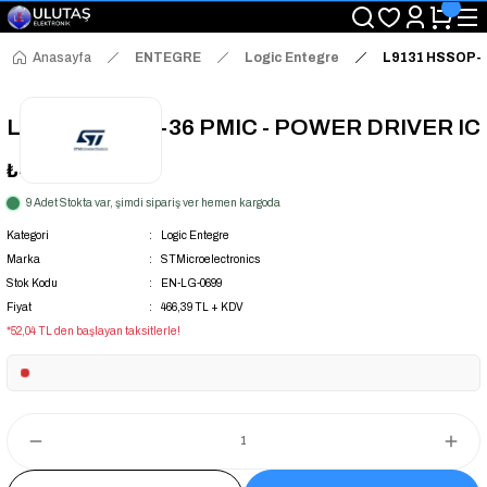
"Saat 14:00'a Kadar Verilen Siparişlerde Aynı Gün Kargo Avantajı!
"Binlerce Ürün Çeşitliliği ile Stoktan Hemen Teslim."
"Toptan Fiyatına Perakende Satış Avantajını Kaçırmayın!"
Anasayfa
ENTEGRE
Logic Entegre
L9131 HSSOP-3
"Üyelere Özel: Stok Önceliği ve Proje Fiyatları."
L9131 HSSOP-36 PMIC - POWER DRIVER IC
₺466,39
+ KDV
9 Adet Stokta var, şimdi sipariş ver hemen kargoda
Kategori
Logic Entegre
Marka
STMicroelectronics
Stok Kodu
EN-LG-0699
Fiyat
466,39 TL + KDV
*52,04 TL den başlayan taksitlerle!