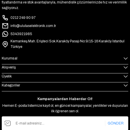
fiyatlandırma ve stok avantajlarıyla, mühendislik çözümlerinizde hız ve verimlilik
sağlıyoruz.
0212 249 90 97
info@ulutaselektronik.com.tr
5343921985
Kemankeş Mah. Erişteci Sok.Karaköy Pasajı No:9/15-16 Karaköy İstanbul
Türkiye
Kurumsal
Alışveriş
Üyelik
Kategoriler
Kampanyalardan Haberdar Ol!
Hemen E-posta listemize kayıt ol, en güncel kampanyalar, yenilikler ve duyuruları
ilk öğrenen sen ol.
GÖNDER