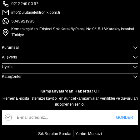
0212 249 90 97
info@ulutaselektronik.com.tr
5343921985
Kemankeş Mah. Erişteci Sok.Karaköy Pasajı No:9/15-16 Karaköy İstanbul
Türkiye
Kurumsal
Alışveriş
Üyelik
Kategoriler
Kampanyalardan Haberdar Ol!
Hemen E-posta listemize kayıt ol, en güncel kampanyalar, yenilikler ve duyuruları
ilk öğrenen sen ol.
GÖNDER
Sık Sorulan Sorular
Yardım Merkezi