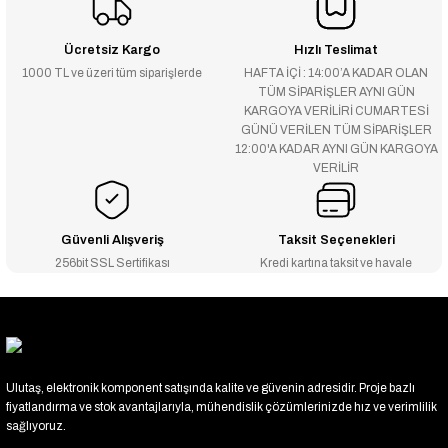
Ücretsiz Kargo
Hızlı Teslimat
1000 TL ve üzeri tüm siparişlerde
HAFTA İÇİ : 14:00’A KADAR OLAN
TÜM SİPARİŞLER AYNI GÜN
KARGOYA VERİLİRİ CUMARTESİ
GÜNÜ VERİLEN TÜM SİPARİŞLER
12:00'A KADAR AYNI GÜN KARGOYA
VERİLİR
Güvenli Alışveriş
Taksit Seçenekleri
256bit SSL Sertifikası
Kredi kartına taksit ve havale
Ulutaş, elektronik komponent satışında kalite ve güvenin adresidir. Proje bazlı
fiyatlandırma ve stok avantajlarıyla, mühendislik çözümlerinizde hız ve verimlilik
sağlıyoruz.