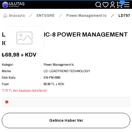
"Saat 14:00'a Kadar Verilen Siparişlerde Aynı Gün Kargo Avantajı!
"Binlerce Ürün Çeşitliliği ile Stoktan Hemen Teslim."
"Toptan Fiyatına Perakende Satış Avantajını Kaçırmayın!"
Anasayfa
ENTEGRE
Power Management Ic
LD757
"Üyelere Özel: Stok Önceliği ve Proje Fiyatları."
LD7576GS SOIC-8 POWER MANAGEMENT
IC
₺68,98
+ KDV
Kategori
Power Management Ic
Marka
LD - LEADTREND TECHNOLOGY
Stok Kodu
EN-PM-0995
Fiyat
68,98 TL + KDV
*7,70 TL den başlayan taksitlerle!
Gelince Haber Ver