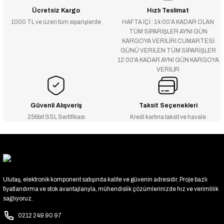
Ücretsiz Kargo
Hızlı Teslimat
1000 TL ve üzeri tüm siparişlerde
HAFTA İÇİ : 14:00’A KADAR OLAN
TÜM SİPARİŞLER AYNI GÜN
KARGOYA VERİLİRİ CUMARTESİ
GÜNÜ VERİLEN TÜM SİPARİŞLER
12:00'A KADAR AYNI GÜN KARGOYA
VERİLİR
Güvenli Alışveriş
Taksit Seçenekleri
256bit SSL Sertifikası
Kredi kartına taksit ve havale
Ulutaş, elektronik komponent satışında kalite ve güvenin adresidir. Proje bazlı
fiyatlandırma ve stok avantajlarıyla, mühendislik çözümlerinizde hız ve verimlilik
sağlıyoruz.
0212 249 90 97