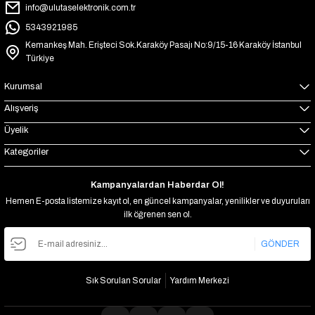
info@ulutaselektronik.com.tr
5343921985
Kemankeş Mah. Erişteci Sok.Karaköy Pasajı No:9/15-16 Karaköy İstanbul
Türkiye
Kurumsal
Alışveriş
Üyelik
Kategoriler
Kampanyalardan Haberdar Ol!
Hemen E-posta listemize kayıt ol, en güncel kampanyalar, yenilikler ve duyuruları
ilk öğrenen sen ol.
GÖNDER
Sık Sorulan Sorular
Yardım Merkezi