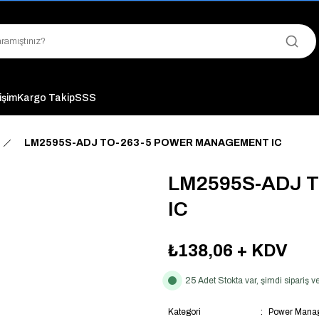
"Saat 14:00'a Kadar Verilen Siparişlerde Aynı Gün Kargo Avantajı!
"Binlerce Ürün Çeşitliliği ile Stoktan Hemen Teslim."
"Toptan Fiyatına Perakende Satış Avantajını Kaçırmayın!"
"Üyelere Özel: Stok Önceliği ve Proje Fiyatları."
tişim
Kargo Takip
SSS
LM2595S-ADJ TO-263-5 POWER MANAGEMENT IC
LM2595S-ADJ 
IC
₺138,06
+ KDV
25 Adet Stokta var, şimdi sipariş
Kategori
Power Manag