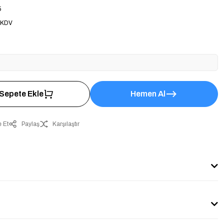
5
 KDV
Sepete Ekle
Hemen Al
 Et
Paylaş
Karşılaştır