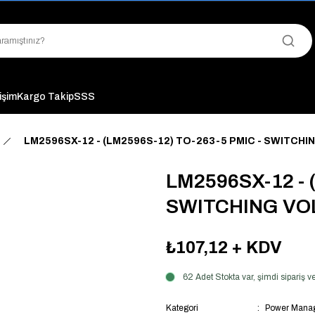
"Saat 14:00'a Kadar Verilen Siparişlerde Aynı Gün Kargo Avantajı!
"Binlerce Ürün Çeşitliliği ile Stoktan Hemen Teslim."
"Toptan Fiyatına Perakende Satış Avantajını Kaçırmayın!"
"Üyelere Özel: Stok Önceliği ve Proje Fiyatları."
tişim
Kargo Takip
SSS
LM2596SX-12 - (LM2596S-12) TO-263-5 PMIC - SWITC
LM2596SX-12 - 
SWITCHING VO
₺107,12
+ KDV
62 Adet Stokta var, şimdi sipariş
Kategori
Power Manag