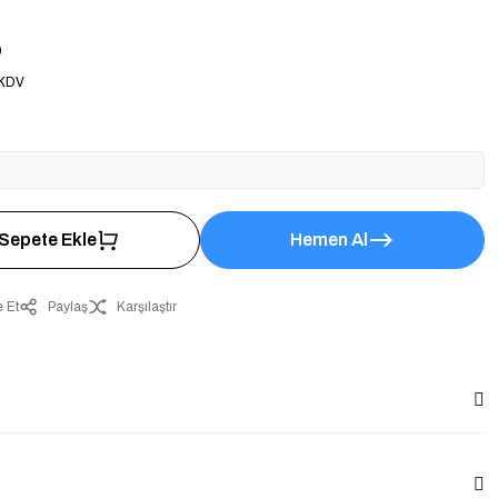
9
 KDV
Sepete Ekle
Hemen Al
 Et
Paylaş
Karşılaştır