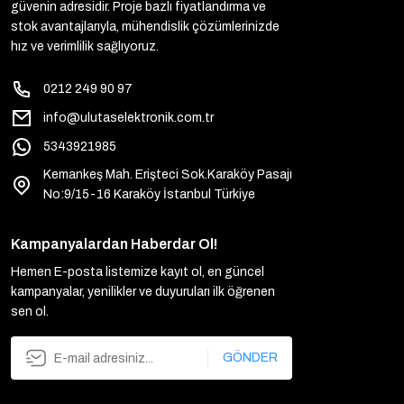
güvenin adresidir. Proje bazlı fiyatlandırma ve
stok avantajlarıyla, mühendislik çözümlerinizde
hız ve verimlilik sağlıyoruz.
0212 249 90 97
info@ulutaselektronik.com.tr
5343921985
Kemankeş Mah. Erişteci Sok.Karaköy Pasajı
No:9/15-16 Karaköy İstanbul Türkiye
Kampanyalardan Haberdar Ol!
Hemen E-posta listemize kayıt ol, en güncel
kampanyalar, yenilikler ve duyuruları ilk öğrenen
sen ol.
GÖNDER