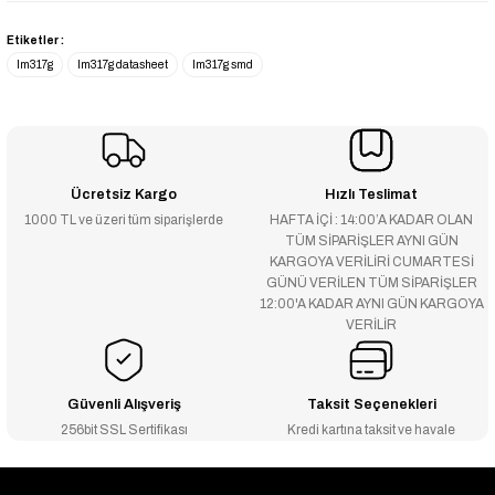
Etiketler :
lm317g
lm317g datasheet
lm317g smd
Ücretsiz Kargo
Hızlı Teslimat
1000 TL ve üzeri tüm siparişlerde
HAFTA İÇİ : 14:00’A KADAR OLAN
TÜM SİPARİŞLER AYNI GÜN
KARGOYA VERİLİRİ CUMARTESİ
GÜNÜ VERİLEN TÜM SİPARİŞLER
12:00'A KADAR AYNI GÜN KARGOYA
VERİLİR
Güvenli Alışveriş
Taksit Seçenekleri
256bit SSL Sertifikası
Kredi kartına taksit ve havale