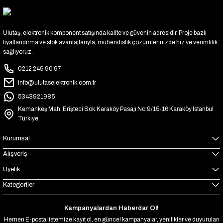
Ulutaş, elektronik komponent satışında kalite ve güvenin adresidir. Proje bazlı
fiyatlandırma ve stok avantajlarıyla, mühendislik çözümlerinizde hız ve verimlilik
sağlıyoruz.
0212 249 90 97
info@ulutaselektronik.com.tr
5343921985
Kemankeş Mah. Erişteci Sok.Karaköy Pasajı No:9/15-16 Karaköy İstanbul
Türkiye
Kurumsal
Alışveriş
Üyelik
Kategoriler
Kampanyalardan Haberdar Ol!
Hemen E-posta listemize kayıt ol, en güncel kampanyalar, yenilikler ve duyuruları