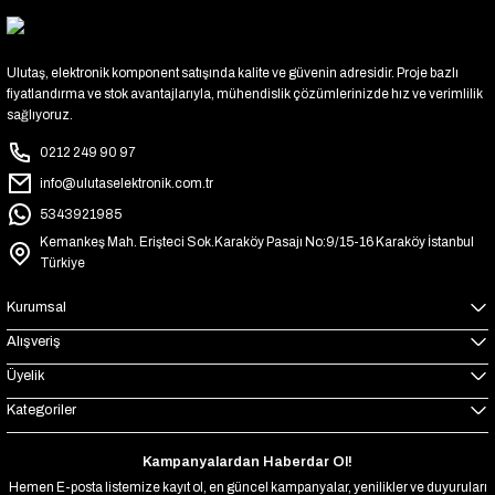
Ulutaş, elektronik komponent satışında kalite ve güvenin adresidir. Proje bazlı
fiyatlandırma ve stok avantajlarıyla, mühendislik çözümlerinizde hız ve verimlilik
sağlıyoruz.
0212 249 90 97
info@ulutaselektronik.com.tr
5343921985
Kemankeş Mah. Erişteci Sok.Karaköy Pasajı No:9/15-16 Karaköy İstanbul
Türkiye
Kurumsal
Alışveriş
Üyelik
Kategoriler
Kampanyalardan Haberdar Ol!
Hemen E-posta listemize kayıt ol, en güncel kampanyalar, yenilikler ve duyuruları