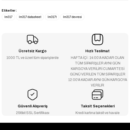
Etiketler :
lm317
lm317 datasheet
lm317t
lm317 devresi
Ücretsiz Kargo
Hızlı Teslimat
1000 TL ve üzeri tüm siparişlerde
HAFTA İÇİ : 14:00’A KADAR OLAN
TÜM SİPARİŞLER AYNI GÜN
KARGOYA VERİLİRİ CUMARTESİ
GÜNÜ VERİLEN TÜM SİPARİŞLER
12:00'A KADAR AYNI GÜN KARGOYA
VERİLİR
Güvenli Alışveriş
Taksit Seçenekleri
256bit SSL Sertifikası
Kredi kartına taksit ve havale