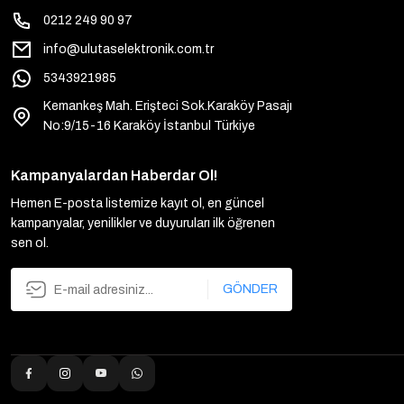
0212 249 90 97
info@ulutaselektronik.com.tr
5343921985
Kemankeş Mah. Erişteci Sok.Karaköy Pasajı
No:9/15-16 Karaköy İstanbul Türkiye
Kampanyalardan Haberdar Ol!
Hemen E-posta listemize kayıt ol, en güncel
kampanyalar, yenilikler ve duyuruları ilk öğrenen
sen ol.
GÖNDER