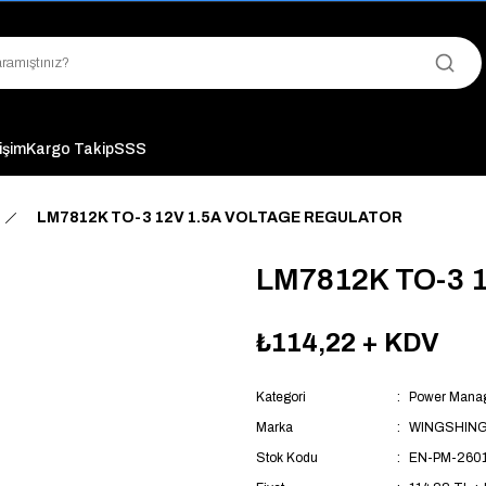
"Saat 14:00'a Kadar Verilen Siparişlerde Aynı Gün Kargo Avantajı!
"Binlerce Ürün Çeşitliliği ile Stoktan Hemen Teslim."
"Toptan Fiyatına Perakende Satış Avantajını Kaçırmayın!"
"Üyelere Özel: Stok Önceliği ve Proje Fiyatları."
tişim
Kargo Takip
SSS
LM7812K TO-3 12V 1.5A VOLTAGE REGULATOR
LM7812K TO-3 
₺114,22
+ KDV
Kategori
Power Manag
Marka
WINGSHIN
Stok Kodu
EN-PM-260