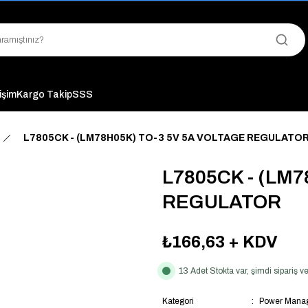
"Saat 14:00'a Kadar Verilen Siparişlerde Aynı Gün Kargo Avantajı!
"Binlerce Ürün Çeşitliliği ile Stoktan Hemen Teslim."
"Toptan Fiyatına Perakende Satış Avantajını Kaçırmayın!"
"Üyelere Özel: Stok Önceliği ve Proje Fiyatları."
tişim
Kargo Takip
SSS
L7805CK - (LM78H05K) TO-3 5V 5A VOLTAGE REGULATO
L7805CK - (LM
REGULATOR
₺166,63
+ KDV
13 Adet Stokta var, şimdi sipariş
Kategori
Power Manag