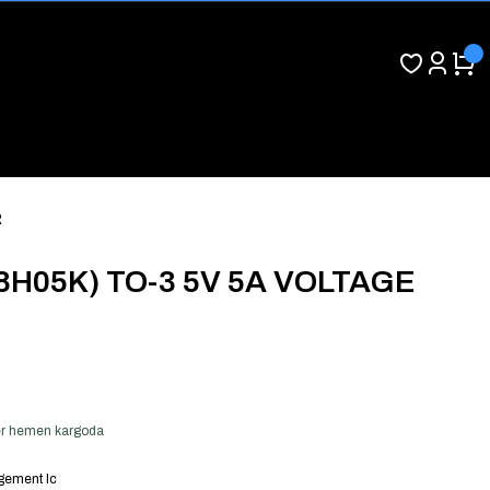
R
78H05K) TO-3 5V 5A VOLTAGE
 ver hemen kargoda
ement Ic