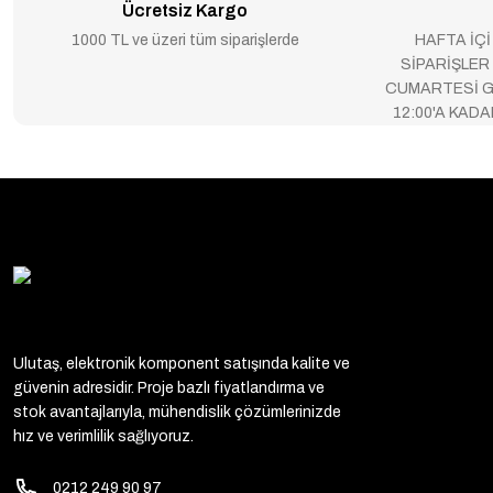
Ücretsiz Kargo
1000 TL ve üzeri tüm siparişlerde
HAFTA İÇİ
SİPARİŞLER
CUMARTESİ G
12:00'A KAD
Ulutaş, elektronik komponent satışında kalite ve
güvenin adresidir. Proje bazlı fiyatlandırma ve
stok avantajlarıyla, mühendislik çözümlerinizde
hız ve verimlilik sağlıyoruz.
0212 249 90 97