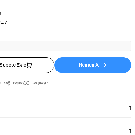
3
 KDV
Sepete Ekle
Hemen Al
 Et
Paylaş
Karşılaştır