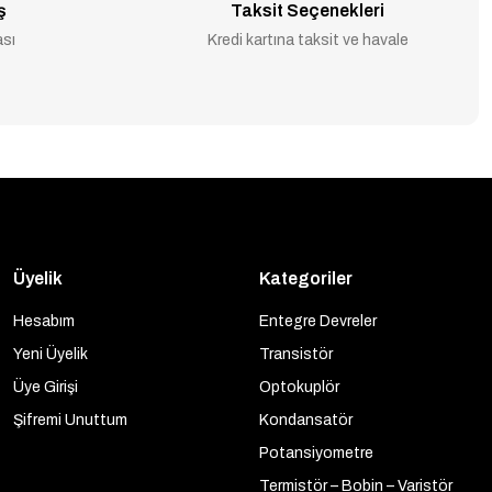
ş
Taksit Seçenekleri
ası
Kredi kartına taksit ve havale
Üyelik
Kategoriler
Hesabım
Entegre Devreler
Yeni Üyelik
Transistör
Üye Girişi
Optokuplör
Şifremi Unuttum
Kondansatör
Potansiyometre
Termistör – Bobin – Varistör