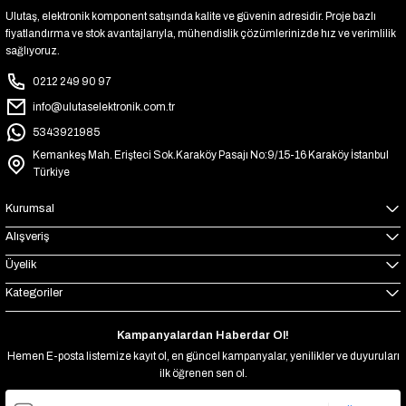
Ulutaş, elektronik komponent satışında kalite ve güvenin adresidir. Proje bazlı
fiyatlandırma ve stok avantajlarıyla, mühendislik çözümlerinizde hız ve verimlilik
sağlıyoruz.
0212 249 90 97
info@ulutaselektronik.com.tr
5343921985
Kemankeş Mah. Erişteci Sok.Karaköy Pasajı No:9/15-16 Karaköy İstanbul
Türkiye
Kurumsal
Alışveriş
Üyelik
Kategoriler
Kampanyalardan Haberdar Ol!
Hemen E-posta listemize kayıt ol, en güncel kampanyalar, yenilikler ve duyuruları
ilk öğrenen sen ol.