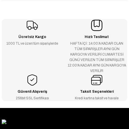
Ücretsiz Kargo
Hızlı Teslimat
1000 TL ve üzeri tüm siparişlerde
HAFTA İÇİ : 14:00’A KADAR OLAN
TÜM SİPARİŞLER AYNI GÜN
KARGOYA VERİLİRİ CUMARTESİ
GÜNÜ VERİLEN TÜM SİPARİŞLER
12:00'A KADAR AYNI GÜN KARGOYA
VERİLİR
Güvenli Alışveriş
Taksit Seçenekleri
256bit SSL Sertifikası
Kredi kartına taksit ve havale