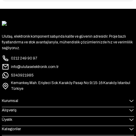
Ulutaş, elektronik komponent satışında kalite ve güvenin adresidir. Proje bazlı
fiyatlandırma ve stok avantajlarıyla, mühendislik çözümlerinizde hız ve verimlilik
sağlıyoruz.
0212 249 90 97
info@ulutaselektronik.com.tr
5343921985
Kemankeş Mah. Erişteci Sok.Karaköy Pasajı No:9/15-16 Karaköy İstanbul
Türkiye
Kurumsal
Alışveriş
Üyelik
Kategoriler