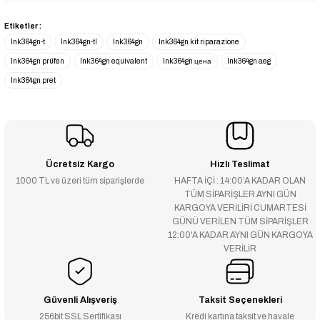
Etiketler :
lnk364gn-t
lnk364gn-tl
lnk364gn
lnk364gn kit riparazione
lnk364gn prüfen
lnk364gn equivalent
lnk364gn цена
lnk364gn aeg
lnk364gn pret
Ücretsiz Kargo
Hızlı Teslimat
1000 TL ve üzeri tüm siparişlerde
HAFTA İÇİ : 14:00’A KADAR OLAN
TÜM SİPARİŞLER AYNI GÜN
KARGOYA VERİLİRİ CUMARTESİ
GÜNÜ VERİLEN TÜM SİPARİŞLER
12:00'A KADAR AYNI GÜN KARGOYA
VERİLİR
Güvenli Alışveriş
Taksit Seçenekleri
256bit SSL Sertifikası
Kredi kartına taksit ve havale