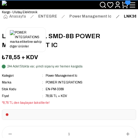
"Saat 14:00'a Kadar Verilen Siparişlerde Aynı Gün Kargo Avantajı!
"Binlerce Ürün Çeşitliliği ile Stoktan Hemen Teslim."
"Toptan Fiyatına Perakende Satış Avantajını Kaçırmayın!"
Anasayfa
ENTEGRE
Power Management Ic
LNK36
"Üyelere Özel: Stok Önceliği ve Proje Fiyatları."
LNK364GN-TL SMD-8B POWER
MANAGEMENT IC
₺78,55
+ KDV
244 Adet Stokta var, şimdi sipariş ver hemen kargoda
Kategori
Power Management Ic
Marka
POWER INTEGRATIONS
Stok Kodu
EN-PM-3389
Fiyat
78,55 TL + KDV
*8,76 TL den başlayan taksitlerle!