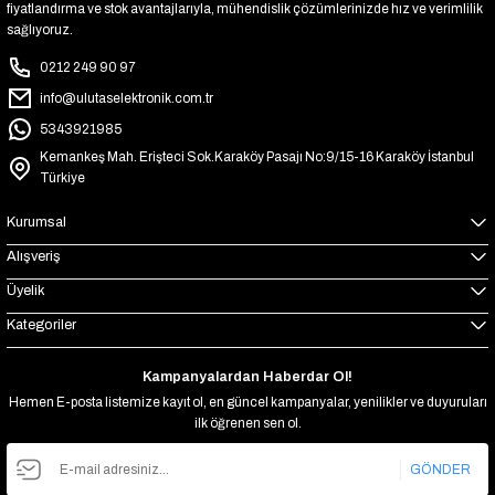
fiyatlandırma ve stok avantajlarıyla, mühendislik çözümlerinizde hız ve verimlilik
sağlıyoruz.
0212 249 90 97
info@ulutaselektronik.com.tr
5343921985
Kemankeş Mah. Erişteci Sok.Karaköy Pasajı No:9/15-16 Karaköy İstanbul
Türkiye
Kurumsal
Alışveriş
Üyelik
Kategoriler
Kampanyalardan Haberdar Ol!
Hemen E-posta listemize kayıt ol, en güncel kampanyalar, yenilikler ve duyuruları
ilk öğrenen sen ol.
GÖNDER