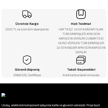
Ücretsiz Kargo
Hızlı Teslimat
1000 TL ve üzeri tüm siparişlerde
HAFTA İÇİ : 14:00’A KADAR OLAN
TÜM SİPARİŞLER AYNI GÜN
KARGOYA VERİLİRİ CUMARTESİ
GÜNÜ VERİLEN TÜM SİPARİŞLER
12:00'A KADAR AYNI GÜN KARGOYA
VERİLİR
Güvenli Alışveriş
Taksit Seçenekleri
256bit SSL Sertifikası
Kredi kartına taksit ve havale
Ulutaş, elektronik komponent satışında kalite ve güvenin adresidir. Proje bazlı