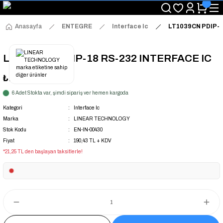
"Saat 14:00'a Kadar Verilen Siparişlerde Aynı Gün Kargo Avantajı!
"Binlerce Ürün Çeşitliliği ile Stoktan Hemen Teslim."
"Toptan Fiyatına Perakende Satış Avantajını Kaçırmayın!"
Anasayfa
ENTEGRE
Interface Ic
LT1039CN PDIP-1
"Üyelere Özel: Stok Önceliği ve Proje Fiyatları."
LT1039CN PDIP-18 RS-232 INTERFACE IC
₺190,43
+ KDV
6 Adet Stokta var, şimdi sipariş ver hemen kargoda
Kategori
Interface Ic
Marka
LINEAR TECHNOLOGY
Stok Kodu
EN-IN-00430
Fiyat
190,43 TL + KDV
*21,25 TL den başlayan taksitlerle!