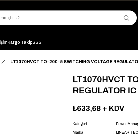
"Saat 14:00'a Kadar Verilen Siparişlerde Aynı Gün Kargo Avantajı!
"Binlerce Ürün Çeşitliliği ile Stoktan Hemen Teslim."
"Toptan Fiyatına Perakende Satış Avantajını Kaçırmayın!"
"Üyelere Özel: Stok Önceliği ve Proje Fiyatları."
tişim
Kargo Takip
SSS
LT1070HVCT TO-200-5 SWITCHING VOLTAGE REGULATO
LT1070HVCT TO
REGULATOR IC
₺633,68
+ KDV
Kategori
Power Manag
Marka
LINEAR TE